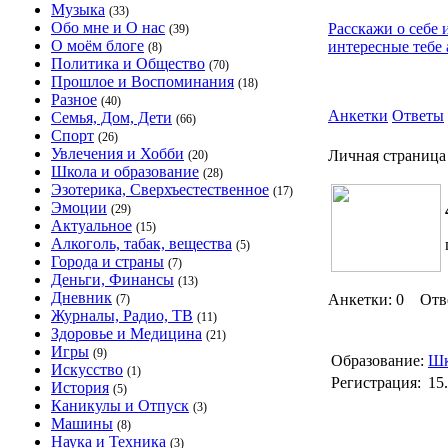
Музыка
(33)
Обо мне и О нас
Расскажи о себе 
(39)
О моём блоге
интересные тебе 
(8)
Политика и Общество
(70)
Прошлое и Воспоминания
(18)
Разное
(40)
Анкетки
Ответы
Семья, Дом, Дети
(66)
Спорт
(26)
Увлечения и Хобби
Личная страница
(20)
Школа и образование
(28)
Эзотерика, Сверхъестественное
(17)
Эмоции
(29)
Актуальное
(15)
Алкоголь, табак, вещества
(5)
Города и страны
(7)
Деньги, Финансы
(13)
Дневник
Анкетки: 0 Отв
(7)
Журналы, Радио, ТВ
(11)
Здоровье и Медицина
(21)
Игры
(9)
Образование:
Шк
Искусство
(1)
Регистрация:
15
История
(5)
Каникулы и Отпуск
(3)
Машины
(8)
Наука и Техника
(3)