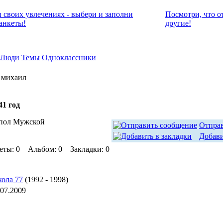
и своих увлечениях - выбери и заполни
Посмотри, что о
анкеты!
другие!
Люди
Темы
Одноклассники
 михаил
41 год
пол Мужской
Отпра
Добави
еты: 0 Альбом: 0 Закладки: 0
ола 77
(1992 - 1998)
.07.2009