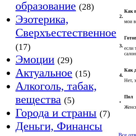
образование
(28)
Как 
Эзотерика,
2.
мои 
Сверхъестественное
Гото
(17)
3.
если 
салон
Эмоции
(29)
Актуальное
Как 
(15)
4.
Нет, 
Алкоголь, табак,
вещества
Пол
(5)
•
Женс
Города и страны
(7)
Деньги, Финансы
Все от