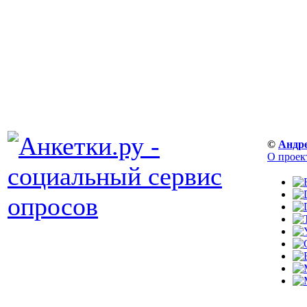
©
Андр
О проек