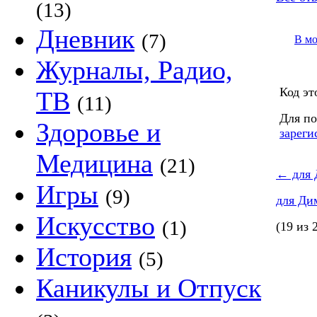
(13)
Дневник
(7)
В м
Журналы, Радио,
Код эт
ТВ
(11)
Для по
Здоровье и
зареги
Медицина
(21)
←
для
Игры
(9)
для Д
Искусство
(1)
(19 из 
История
(5)
Каникулы и Отпуск