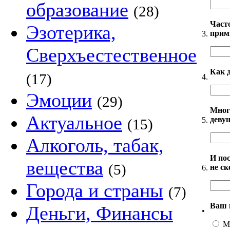
образование
(28)
Част
Эзотерика,
прим
3.
Сверхъестественное
Как 
(17)
4.
Эмоции
(29)
Мног
Актуальное
деву
5.
(15)
Алкоголь, табак,
И по
вещества
(5)
не с
6.
Города и страны
(7)
Ваш 
Деньги, Финансы
•
М