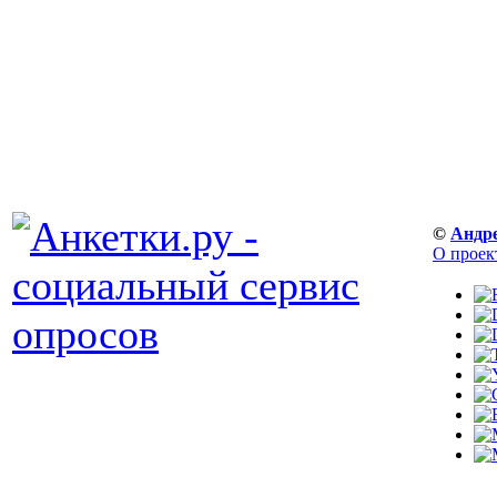
©
Андр
О проек