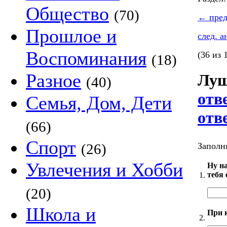
Общество
(70)
←
пред
Прошлое и
след. 
Воспоминания
(36 из 
(18)
Разное
Луш
(40)
отв
Семья, Дом, Дети
отв
(66)
Спорт
Заполня
(26)
Увлечения и Хобби
Ну на
тебя 
1.
(20)
Школа и
При 
2.