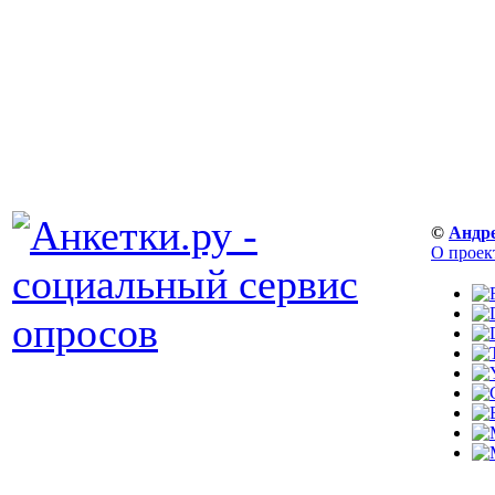
©
Андр
О проек