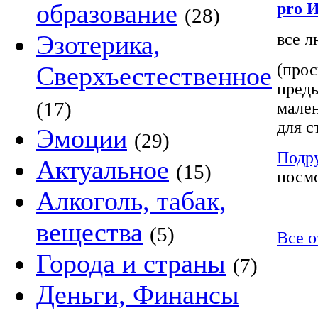
образование
pro 
(28)
Эзотерика,
все л
(прос
Сверхъестественное
преды
(17)
мален
для с
Эмоции
(29)
Подр
Актуальное
(15)
посмо
Алкоголь, табак,
вещества
(5)
Все о
Города и страны
(7)
Деньги, Финансы