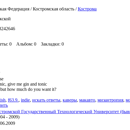
кая Федерация / Костромская область /
Кострома
жской
3242646
еты: 0 Альбом: 0 Закладки: 0
se
nic, give me gin and tonic
l but how much do you want it?
tish
,
f63.9.
,
indie
,
искать ответы
,
каверы
,
макавто
,
мизантропия
,
м
рить
стромской Государственный Технологический Университет (быв
004 - 2009)
.06.2009