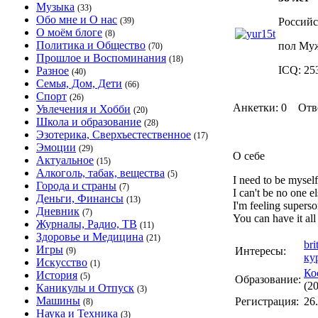
Музыка
(33)
Обо мне и О нас
(39)
Российс
О моём блоге
(8)
Политика и Общество
пол Му
(70)
Прошлое и Воспоминания
(18)
ICQ: 25
Разное
(40)
Семья, Дом, Дети
(66)
Спорт
(26)
Анкетки: 0 Отв
Увлечения и Хобби
(20)
Школа и образование
(28)
Эзотерика, Сверхъестественное
(17)
Эмоции
(29)
О себе
Актуальное
(15)
Алкоголь, табак, вещества
(5)
I need to be myself
Города и страны
(7)
I can't be no one el
Деньги, Финансы
(13)
I'm feeling superso
Дневник
(7)
You can have it al
Журналы, Радио, ТВ
(11)
Здоровье и Медицина
(21)
bri
Игры
Интересы:
(9)
ку
Искусство
(1)
Ко
История
(5)
Образование:
(2
Каникулы и Отпуск
(3)
Машины
Регистрация:
26
(8)
Наука и Техника
(3)