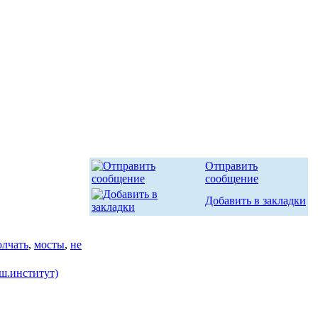
Отправить
сообщение
Добавить в закладки
олчать
,
мосты
,
не
ш.институт)