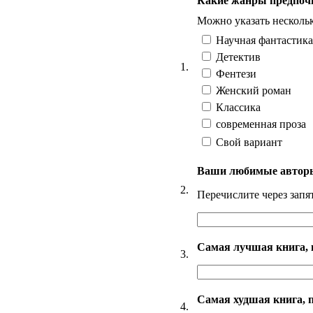
Какие жанры предпоч
Можно указать несколь
Научная фантастика
Детектив
1.
Фентези
Женский роман
Классика
современная проза
Свой вариант
Ваши любимые авторы 
2.
Перечислите через зап
Самая лучшая книга, 
3.
Самая худшая книга, п
4.