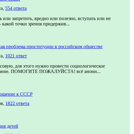
са,
554 ответа
 или запретить, вредно или полезно, вступать или не
- какой точки зрения придержив...
ая проблема проституции в российском обществе
са,
1021 ответ
совую, для этого нужно провести социологическое
вание. ПОМОГИТЕ ПОЖАЛУЙСТА! всё анони...
ношение к СССР
ов,
1822 ответа
ия детей