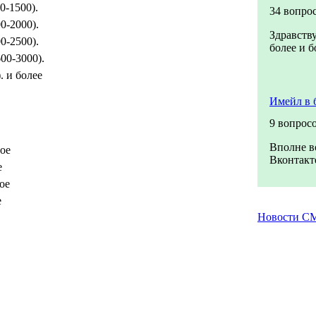
0-1500).
34 вопро
0-2000).
Здравству
0-2500).
более и б
00-3000).
. и более
Имейл в 
9 вопрос
Вполне в
ое
Вконтакте
е
ое
е
Новости С