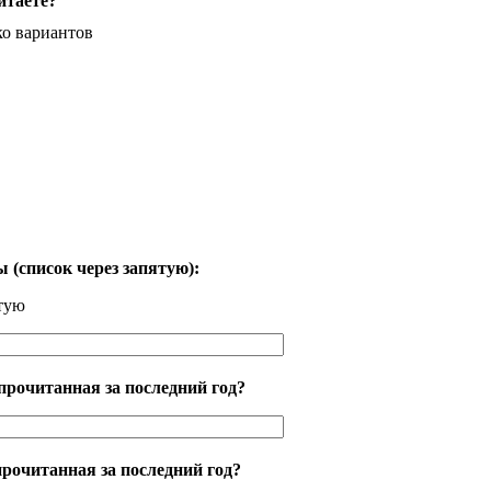
итаете?
ко вариантов
(список через запятую):
ятую
прочитанная за последний год?
рочитанная за последний год?