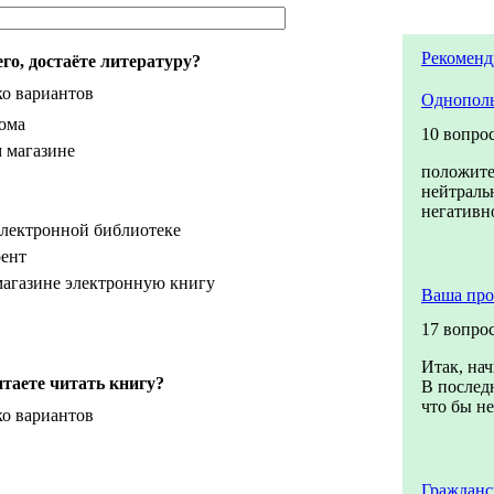
Рекоменд
го, достаёте литературу?
ко вариантов
Однопол
дома
10 вопро
 магазине
положите
нейтраль
негативн
электронной библиотеке
рент
агазине электронную книгу
Ваша про
17 вопро
Итак, нач
таете читать книгу?
В последн
что бы не
ко вариантов
Гражданс