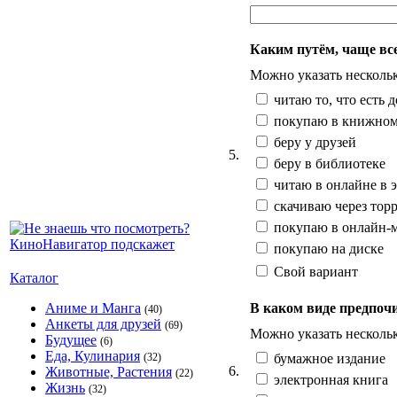
Каким путём, чаще все
Можно указать несколь
читаю то, что есть 
покупаю в книжном
беру у друзей
5.
беру в библиотеке
читаю в онлайне в 
скачиваю через тор
покупаю в онлайн-м
покупаю на диске
Свой вариант
Каталог
В каком виде предпочи
Аниме и Манга
(40)
Анкеты для друзей
(69)
Можно указать несколь
Будущее
(6)
Еда, Кулинария
бумажное издание
(32)
6.
Животные, Растения
(22)
электронная книга
Жизнь
(32)