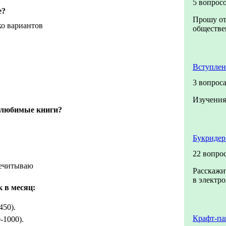
5 вопрос
е?
Прошу от
ко вариантов
обществен
Вступлен
3 вопрос
Изучения
 любимые книги?
Букридер
22 вопро
речитываю
Расскажи
в электро
 в месяц:
450).
Крафт-па
-1000).