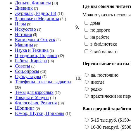
Деньги, Финансы
(13)
Где вы обычно читает
Дневник
(7)
Журналы, Радио, ТВ
(11)
Можно указать несколь
Здоровье и Медицина
(21)
дома
Игры
(9)
9.
Искусство
по дороге
(1)
История
(5)
на работе
Каникулы и Отпуск
(3)
в библиотеке
Машины
(8)
Наука и Техника
(3)
Свой вариант
Праздники, Подарки
(12)
Работа, Карьера
(18)
Перечитываете ли вы
Советы
(5)
Соц.опросы
(65)
да, постоянно
Субкультуры
(7)
10.
Телефоны, плееры, гаджеты
иногда
(30)
редко
Темы для взрослых
(15)
практически не пе
Товары и Услуги
(11)
Философия, Религия
(19)
Шоппинг
Ваш средний заработок
(6)
Юмор, Шутки, Приколы
(14)
5-15 тыс.руб. ($150-
16-30 тыс.руб. ($500