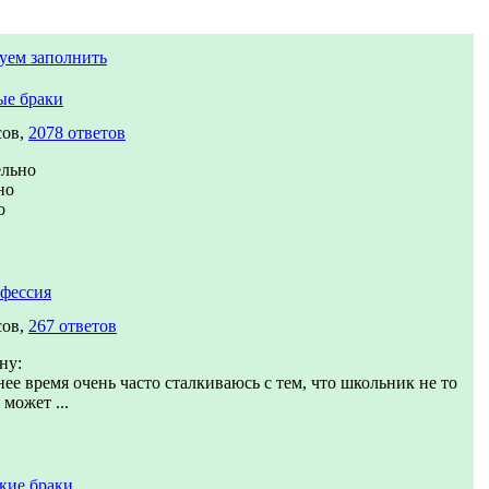
уем заполнить
ые браки
сов,
2078 ответов
льно
но
о
фессия
сов,
267 ответов
ну:
ее время очень часто сталкиваюсь с тем, что школьник не то
 может ...
кие браки