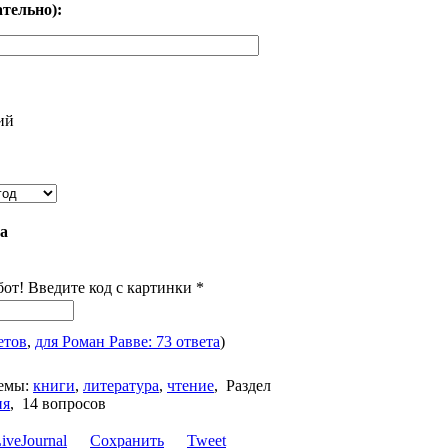
тельно):
ий
ва
бот! Введите код с картинки
*
етов
,
для Роман Равве: 73 ответа
)
емы:
книги
,
литература
,
чтение
,
Раздел
ия
,
14 вопросов
Сохранить
Tweet