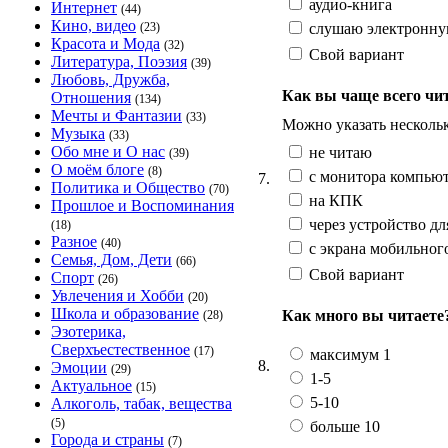
аудио-книга
Интернет
(44)
Кино, видео
слушаю электронную
(23)
Красота и Мода
(32)
Свой вариант
Литература, Поэзия
(39)
Любовь, Дружба,
Как вы чаще всего чи
Отношения
(134)
Мечты и Фантазии
(33)
Можно указать несколь
Музыка
(33)
Обо мне и О нас
не читаю
(39)
О моём блоге
(8)
с монитора компью
7.
Политика и Общество
(70)
на КПК
Прошлое и Воспоминания
через устройство дл
(18)
Разное
(40)
с экрана мобильног
Семья, Дом, Дети
(66)
Свой вариант
Спорт
(26)
Увлечения и Хобби
(20)
Школа и образование
Как много вы читаете?
(28)
Эзотерика,
Сверхъестественное
(17)
максимум 1
8.
Эмоции
(29)
1-5
Актуальное
(15)
5-10
Алкоголь, табак, вещества
(5)
больше 10
Города и страны
(7)