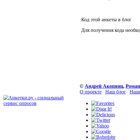
Код этой анкеты в блог
Для получения кода необх
©
Андрей Акопянц
,
Роман
О проекте
Наш блог
Наше