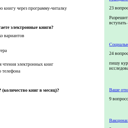
23 вопро
 книгу через программу-читалку
Разрешить
вступать 
таете электронные книги?
ко вариантов
Социальн
тера
24 вопро
пишу кур
я чтения электронных книг
исследо
о телефона
Ваше от
 (количество книг в месяц)?
9 вопрос
Вакцинац