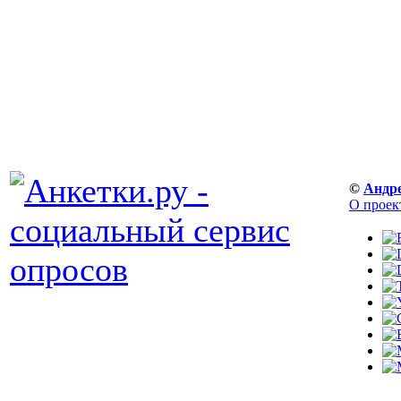
©
Андр
О проек