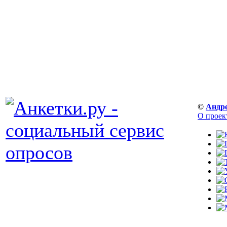
©
Андр
О проек