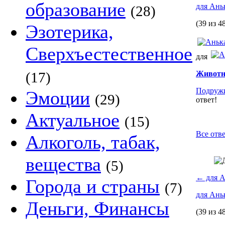
образование
для Ань
(28)
(39 из 4
Эзотерика,
Сверхъестественное
для
(17)
Живот
Подруж
Эмоции
(29)
ответ!
Актуальное
(15)
Все отве
Алкоголь, табак,
вещества
(5)
←
для А
Города и страны
(7)
для Ань
Деньги, Финансы
(39 из 4