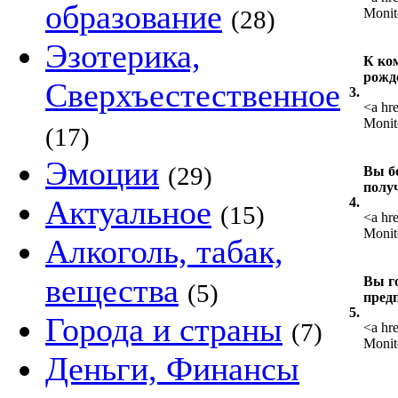
образование
(28)
Monit
Эзотерика,
К ко
рожд
Сверхъестественное
3.
<a hr
Monit
(17)
Эмоции
(29)
Вы б
полу
Актуальное
4.
(15)
<a hr
Monit
Алкоголь, табак,
вещества
Вы го
(5)
пред
5.
Города и страны
(7)
<a hr
Monit
Деньги, Финансы