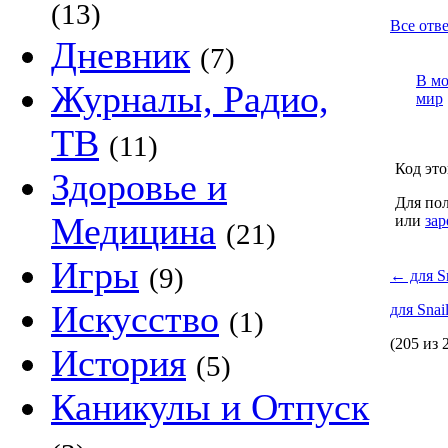
(13)
Все отве
Дневник
(7)
В м
Журналы, Радио,
мир
ТВ
(11)
Код это
Здоровье и
Для пол
Медицина
или
зар
(21)
Игры
(9)
←
для Sn
Искусство
для Snai
(1)
(205 из 
История
(5)
Каникулы и Отпуск