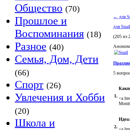
Общество
(70)
←
для Sn
Прошлое и
для Snai
Воспоминания
(18)
(205 из 
Разное
(40)
Аноним 
Семья, Дом, Дети
Праздн
(66)
5 вопро
Спорт
(26)
Каки
Увлечения и Хобби
1.
<a hr
Monit
(20)
Школа и
Идеа
2.
<a hr