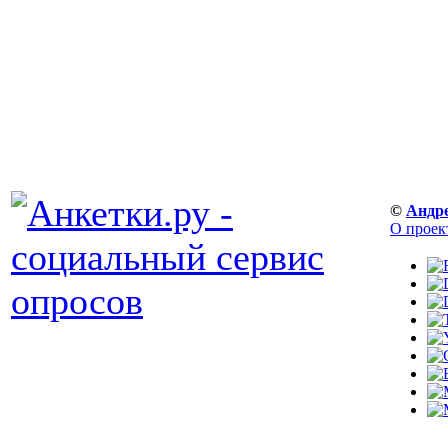
©
Андр
О проек