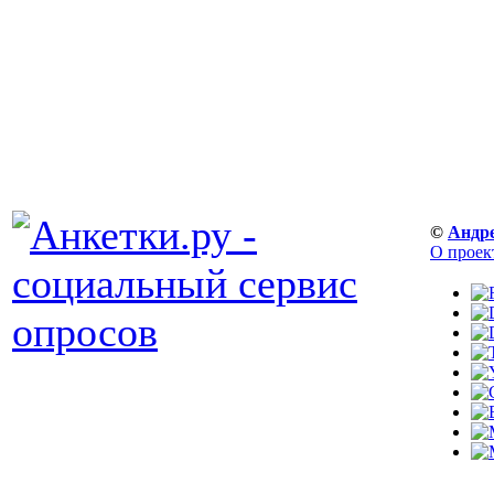
©
Андр
О проек