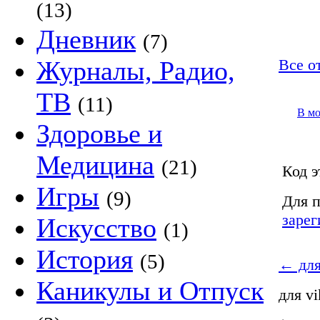
(13)
Дневник
(7)
Журналы, Радио,
Все от
ТВ
(11)
В м
Здоровье и
Медицина
(21)
Код э
Игры
(9)
Для п
зарег
Искусство
(1)
История
(5)
←
для
Каникулы и Отпуск
для vi