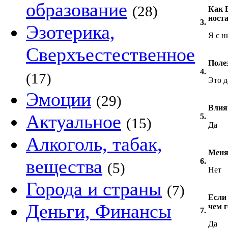
образование
(28)
Как 
ност
3.
Эзотерика,
Я с 
Сверхъестественное
Поле
4.
(17)
Это д
Эмоции
(29)
Влия
Актуальное
5.
(15)
Да
Алкоголь, табак,
Меня
вещества
6.
(5)
Нет
Города и страны
(7)
Если
Деньги, Финансы
чем г
7.
Да