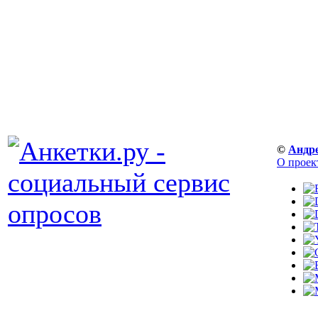
©
Андр
О проек