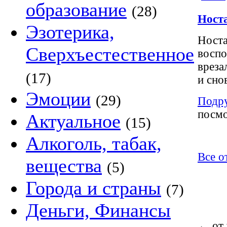
образование
(28)
Ност
Эзотерика,
Носта
Сверхъестественное
воспо
вреза
(17)
и снов
Эмоции
(29)
Подр
посмо
Актуальное
(15)
Алкоголь, табак,
Все от
вещества
(5)
Города и страны
(7)
Деньги, Финансы
←
от 