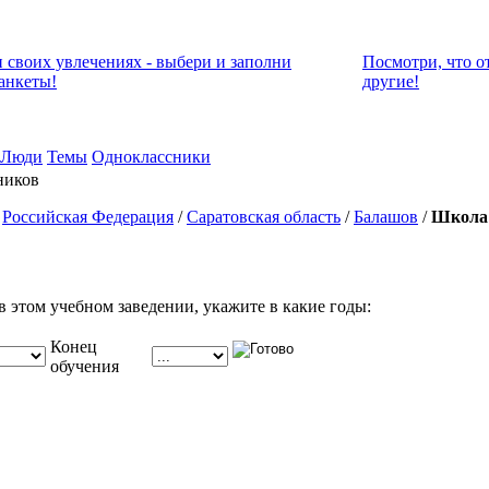
и своих увлечениях - выбери и заполни
Посмотри, что о
анкеты!
другие!
Люди
Темы
Одноклассники
ников
/
Российская Федерация
/
Саратовская область
/
Балашов
/
Школа
в этом учебном заведении, укажите в какие годы:
Конец
обучения