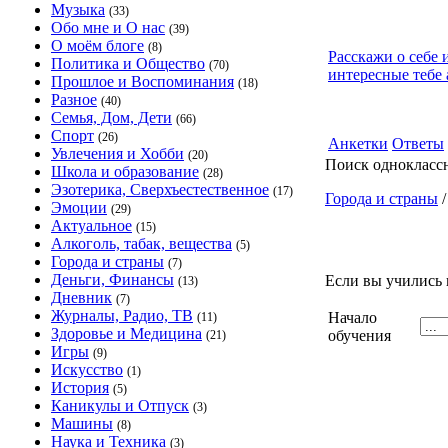
Музыка
(33)
Обо мне и О нас
(39)
О моём блоге
(8)
Расскажи о себе 
Политика и Общество
(70)
интересные тебе 
Прошлое и Воспоминания
(18)
Разное
(40)
Семья, Дом, Дети
(66)
Спорт
(26)
Анкетки
Ответы
Увлечения и Хобби
(20)
Поиск однокласс
Школа и образование
(28)
Эзотерика, Сверхъестественное
(17)
Города и страны
Эмоции
(29)
Актуальное
(15)
Алкоголь, табак, вещества
(5)
Города и страны
(7)
Деньги, Финансы
Если вы учились 
(13)
Дневник
(7)
Журналы, Радио, ТВ
Начало
(11)
Здоровье и Медицина
обучения
(21)
Игры
(9)
Искусство
(1)
История
(5)
Каникулы и Отпуск
(3)
Машины
(8)
Наука и Техника
(3)