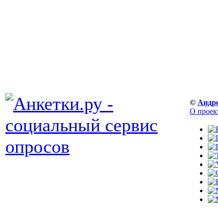
©
Андр
О проек