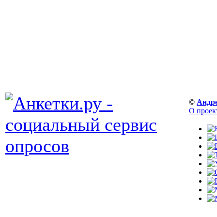
©
Андр
О проек