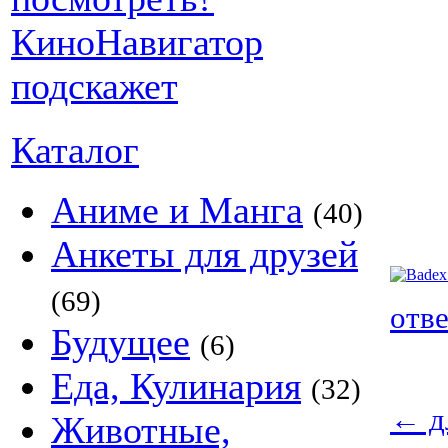
Каталог
Аниме и Манга
(40)
Анкеты для друзей
(69)
отв
Будущее
(6)
Еда, Кулинария
(32)
←
д
Животные,