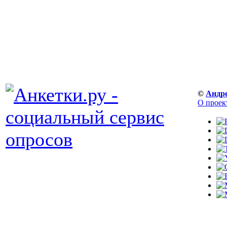
©
Андр
О проек