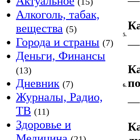
—
Актуальное
(15)
Алкоголь, табак,
К
вещества
(5)
5.
Города и страны
—
(7)
Деньги, Финансы
К
(13)
по
Дневник
(7)
6.
Журналы, Радио,
—
ТВ
(11)
Здоровье и
К
Медицина
(21)