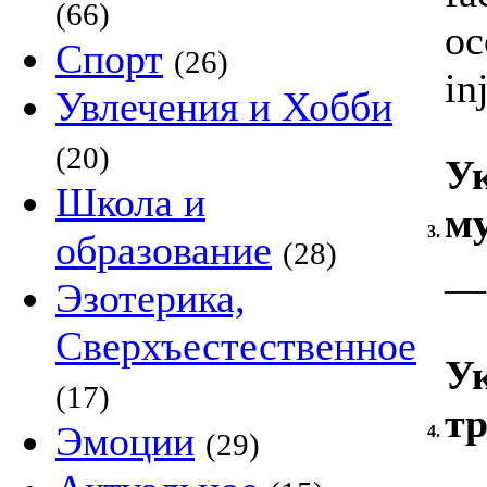
(66)
oc
Спорт
(26)
in
Увлечения и Хобби
(20)
У
Школа и
му
3.
образование
(28)
—
Эзотерика,
Сверхъестественное
У
(17)
тр
Эмоции
4.
(29)