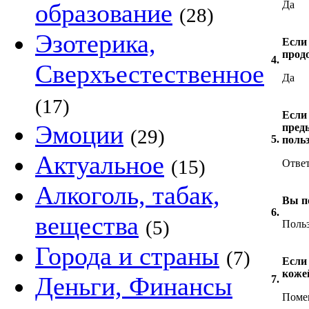
образование
Да
(28)
Эзотерика,
Если 
прод
4.
Сверхъестественное
Да
(17)
Если
Эмоции
пред
(29)
5.
поль
Актуальное
(15)
Отве
Алкоголь, табак,
Вы п
6.
вещества
(5)
Польз
Города и страны
(7)
Если
коже
Деньги, Финансы
7.
Поме