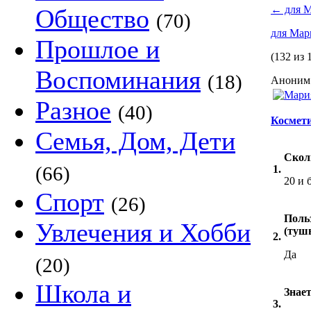
←
для М
Общество
(70)
для Мар
Прошлое и
(132 из 
Воспоминания
(18)
Аноним 
Разное
(40)
Космети
Семья, Дом, Дети
Скол
(66)
1.
20 и 
Спорт
(26)
Поль
Увлечения и Хобби
(тушь
2.
Да
(20)
Школа и
Знает
3.