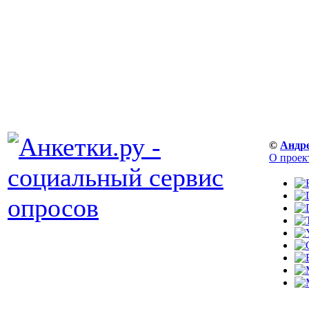
©
Андр
О проек