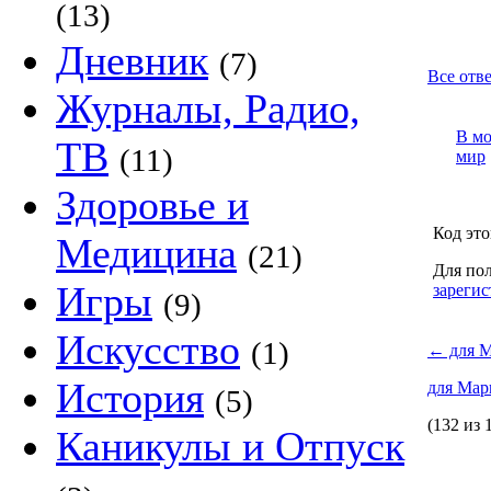
(13)
Дневник
(7)
Все отв
Журналы, Радио,
В м
ТВ
(11)
мир
Здоровье и
Код это
Медицина
(21)
Для пол
Игры
зарегис
(9)
Искусство
(1)
←
для М
История
для Мар
(5)
(132 из 
Каникулы и Отпуск