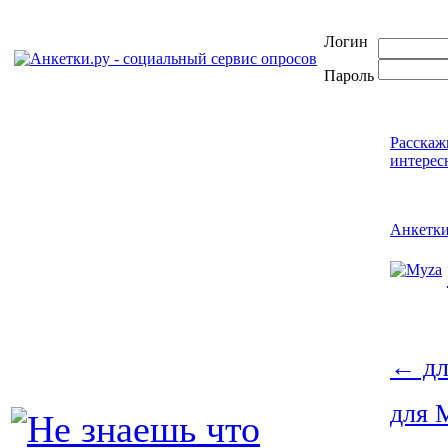
Логин
Пароль
Расскаж
интерес
Анкетк
←
дл
для 