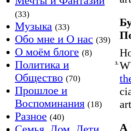
Мечты и Фантазии
(33)
Бу
Музыка
(33)
По
Обо мне и О нас
(39)
О моём блоге
Ho
(8)
Политика и
WW
3.
Общество
th
(70)
Прошлое и
ci
Воспоминания
ar
(18)
Разное
(40)
А 
Семья, Дом, Дети