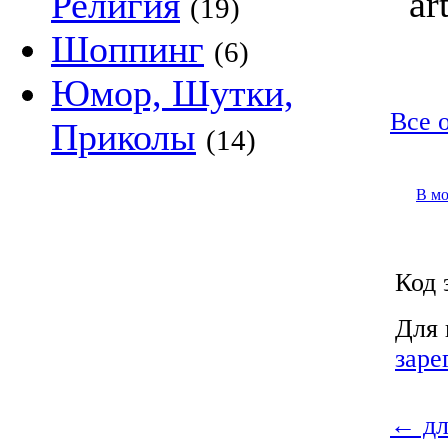
ar
Религия
(19)
Шоппинг
(6)
Юмор, Шутки,
Все 
Приколы
(14)
В м
Код 
Для 
заре
←
дл