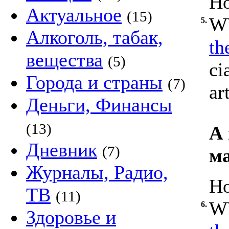
Ho
Актуальное
(15)
WW
5.
Алкоголь, табак,
th
вещества
(5)
ci
Города и страны
(7)
ar
Деньги, Финансы
(13)
А 
Дневник
(7)
м
Журналы, Радио,
Ho
ТВ
(11)
WW
6.
Здоровье и