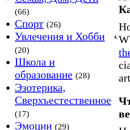
К
(66)
Спорт
(26)
Ho
Увлечения и Хобби
WW
4.
(20)
th
Школа и
ci
образование
(28)
ar
Эзотерика,
Сверхъестественное
Чт
в
(17)
Эмоции
(29)