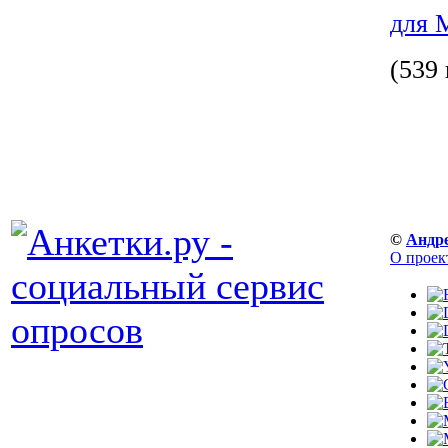
для 
(539 
©
Андр
О проек