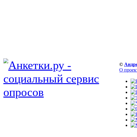
©
Андр
О проек