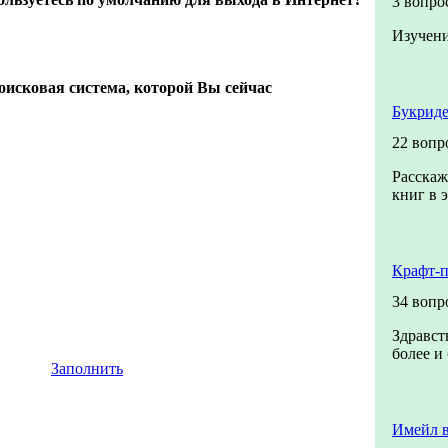
3 вопро
Изучени
поисковая система, которой Вы сейчас
Букриде
22 вопр
Расскаж
книг в 
Крафт-
34 вопр
Здравст
более и
Заполнить
Имейл в