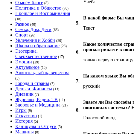
Учеба
О моём блоге
(8)
Политика и Общество
(70)
Прошлое и Воспоминания
В какой форме Вы чащ
(18)
5.
Разное
(40)
Текст
Семья, Дом, Дети
(66)
Спорт
(26)
Увлечения и Хобби
(20)
Какое количество стра
Школа и образование
(28)
просматриваете в пои
Эзотерика,
6.
Сверхъестественное
(17)
только первую страницу
Эмоции
(29)
Актуальное
(15)
Алкоголь, табак, вещества
На каком языке Вы обы
(5)
7.
Города и страны
(7)
русский
Деньги, Финансы
(13)
Дневник
(7)
Журналы, Радио, ТВ
(11)
Знаете ли Вы способы 
Здоровье и Медицина
(21)
поисковых системах? Е
8.
Игры
(9)
Искусство
(1)
Голосовой ввод
История
(5)
Каникулы и Отпуск
(3)
Машины
(8)
Каким браузером Вы по