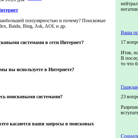
нейтрал
негатив
Интернет
наибольшей популярностью и почему? Поисковые
ex, Baidu, Bing, Ask, AOL и др.
Ваша п
17 вопр
сковыми системами в сети Интернет?
Итак, н
В после
то что б
мы вы используете в Интернете?
Граждан
тесь поисковыми системами?
23 вопр
Разреши
вступат
сего касаются ваши запросы в поисковых
Социаль