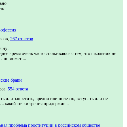
ьно
но
рофессия
осов,
267 ответов
ачну:
днее время очень часто сталкиваюсь с тем, что школьник не
ы не может ...
ские браки
оса,
554 ответа
ть или запретить, вредно или полезно, вступать или не
ь - какой точки зрения придержив...
ная проблема проституции в российском обществе