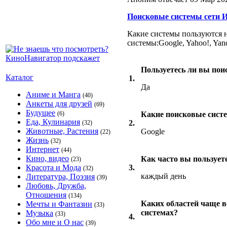
Поисковые системы сети 
Какие системы пользуются 
системы:Google, Yahoo!, Yand
Пользуетесь ли вы пои
Каталог
1.
Да
Аниме и Манга
(40)
Анкеты для друзей
(69)
Будущее
(6)
Какие поисковые систе
Еда, Кулинария
2.
(32)
Животные, Растения
Google
(22)
Жизнь
(32)
Интернет
(44)
Кино, видео
Как часто вы пользуе
(23)
Красота и Мода
3.
(32)
каждый день
Литература, Поэзия
(39)
Любовь, Дружба,
Отношения
(134)
Каких областей чаще в
Мечты и Фантазии
(33)
системах?
Музыка
(33)
4.
Обо мне и О нас
(39)