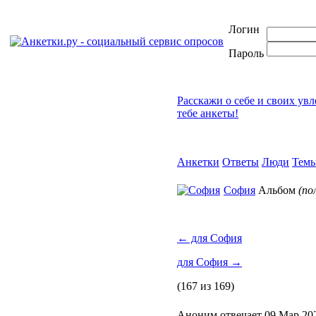
Логин
Пароль
Расскажи о себе и своих ув
тебе анкеты!
Анкетки
Ответы
Люди
Тем
София
Альбом
(по
←
для София
для София
→
(167 из 169)
Аноним отвечает 09 Мар 202