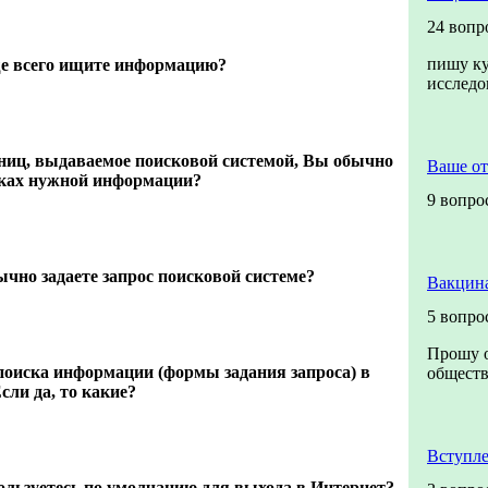
24 вопр
пишу ку
е всего ищите информацию?
исслед
ниц, выдаваемое поисковой системой, Вы обычно
Ваше о
сках нужной информации?
9 вопро
чно задаете запрос поисковой системе?
Вакцина
5 вопро
Прошу о
поиска информации (формы задания запроса) в
обществ
сли да, то какие?
Вступле
льзуетесь по умолчанию для выхода в Интернет?