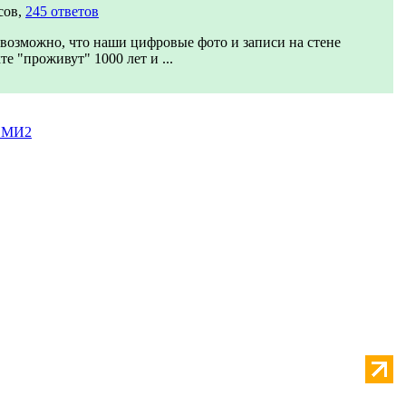
сов,
245 ответов
возможно, что наши цифровые фото и записи на стене
те "проживут" 1000 лет и ...
СМИ2