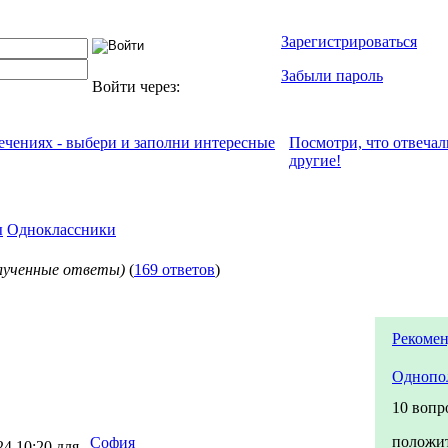
Зарегистрироваться
Забыли пароль
Войти через:
лечениях - выбери и заполни интересные
Посмотри, что отвeчал
другие!
ы
Одноклассники
лученные ответы)
(
169 ответов
)
Рекомен
Однопо
10 вопр
положи
София
4 10:20 для