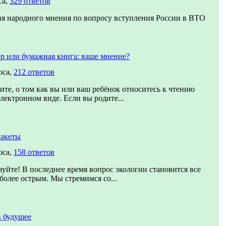
са,
329 ответов
я народного мнения по вопросу вступления России в ВТО
р или бумажная книга: ваше мнение?
оса,
212 ответов
ите, о том как вы или ваш ребёнок относитесь к чтению
электронном виде. Если вы родите...
пакеты
оса,
158 ответов
вуйте! В последнее время вопрос экологии становится все
 более острым. Мы стремимся со...
 будущее