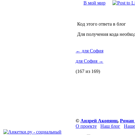
В мой мир
Код этого ответа в блог
Для получения кода необхо
←
для София
для София
→
(167 из 169)
©
Андрей Акопянц
,
Роман
О проекте
Наш блог
Наше