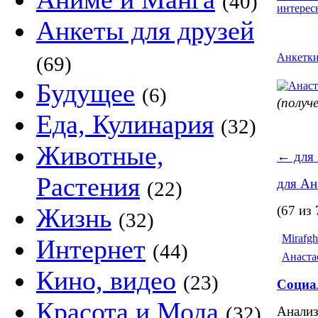
(40)
интерес
Анкеты для друзей
Анкетк
(69)
Будущее
(6)
(получ
Еда, Кулинария
(32)
Животные,
←
для 
Растения
для Ан
(22)
Жизнь
(67 из 
(32)
Mirafgh
Интернет
(44)
Анаста
Кино, видео
(23)
Социа
Красота и Мода
(32)
Анализ