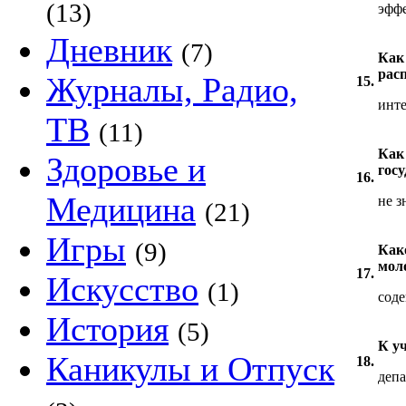
(13)
эффе
Дневник
(7)
Как
рас
Журналы, Радио,
15.
инте
ТВ
(11)
Как
Здоровье и
гос
16.
Медицина
не з
(21)
Игры
(9)
Как
мол
17.
Искусство
(1)
соде
История
(5)
К у
Каникулы и Отпуск
18.
депа