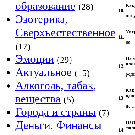
образование
(28)
Как
10.
Эзотерика,
попу
Сверхъестественное
Уве
11.
да
(17)
Эмоции
(29)
На 
пла
12.
Актуальное
(15)
род
Алкоголь, табак,
Как
вещества
одн
(5)
13.
не з
Города и страны
(7)
Деньги, Финансы
Нас
мол
14.