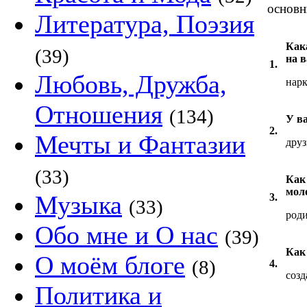
основн
Литература, Поэзия
Как
(39)
на 
1.
Любовь, Дружба,
нар
Отношения
(134)
У в
2.
Мечты и Фантазии
дру
(33)
Как
мол
Музыка
3.
(33)
род
Обо мне и О нас
(39)
Как
О моём блоге
(8)
4.
созд
Политика и