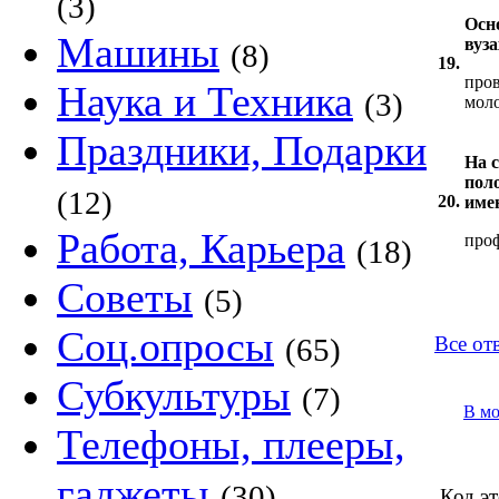
(3)
Осн
Машины
вуз
(8)
19.
пров
Наука и Техника
(3)
мол
Праздники, Подарки
На 
пол
(12)
20.
име
Работа, Карьера
проф
(18)
Советы
(5)
Соц.опросы
(65)
Все от
Субкультуры
(7)
В м
Телефоны, плееры,
гаджеты
(30)
Код эт