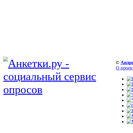
©
Андр
О проек