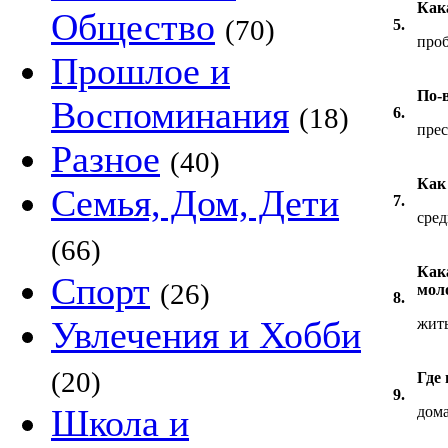
Как
Общество
(70)
5.
про
Прошлое и
По-
Воспоминания
(18)
6.
прес
Разное
(40)
Как
Семья, Дом, Дети
7.
сред
(66)
Как
Спорт
(26)
мол
8.
Увлечения и Хобби
жить
(20)
Где 
9.
Школа и
дом