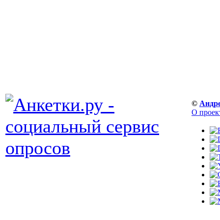
©
Андр
О проек