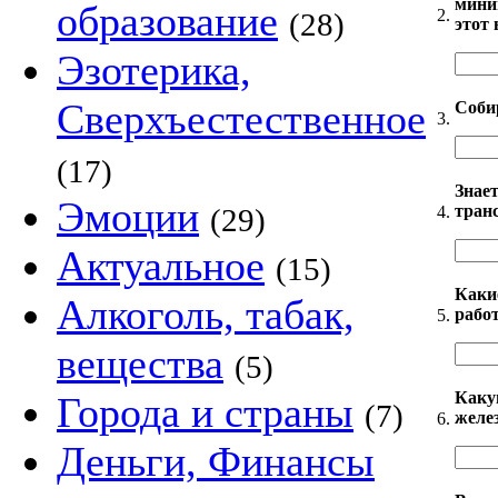
миним
образование
2.
(28)
этот 
Эзотерика,
Сверхъестественное
Соби
3.
(17)
Знае
Эмоции
тран
4.
(29)
Актуальное
(15)
Каки
Алкоголь, табак,
рабо
5.
вещества
(5)
Каку
Города и страны
(7)
желе
6.
Деньги, Финансы