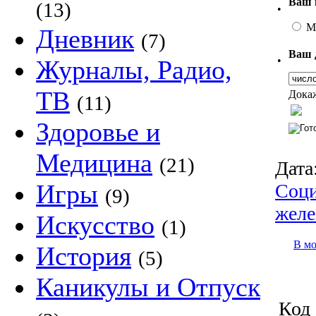
Ваш 
(13)
•
М
Дневник
(7)
Ваш 
•
Журналы, Радио,
ТВ
Докаж
(11)
Здоровье и
Медицина
(21)
Дата
Игры
Соци
(9)
желе
Искусство
(1)
В м
История
(5)
Каникулы и Отпуск
Код 