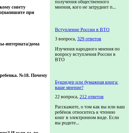
получения общественного
кому совету
мнения, кого не затруднит п...
во(напишите при
Вступление России в ВТО
3 вопроса,
329 ответов
лы-интерната/дома
Изучения народного мнения по
вопросу вступления России в
ВТО
 ребенка. №18. Почему
Букридер или бумажная книга:
ваше мнение?
22 вопроса,
212 ответов
Расскажите, о том как вы или ваш
ребёнок относитесь к чтению
книг в электронном виде. Если
вы родите...
ях? И если да, то