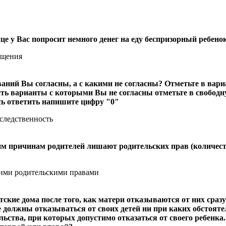
це у Вас попросит немного денег на еду беспризорный ребено
бщения
ний Вы согласны, а с какими не согласны? Отметьте в вари
сть варианты с которыми Вы не согласны отметьте в свобод
есь ответить напишите цифру "0"
следственность
им причинам родителей лишают родительских прав (количест
оими родительскими правами
ские дома после того, как матери отказываются от них сразу
е должны отказываться от своих детей ни при каких обстояте
льства, при которых допустимо отказаться от своего ребенка