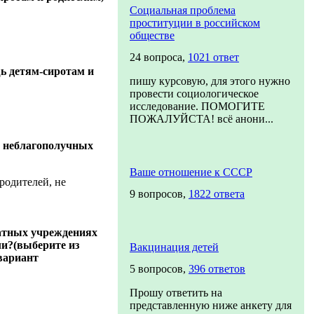
Социальная проблема
проституции в российском
обществе
24 вопроса,
1021 ответ
ь детям-сиротам и
пишу курсовую, для этого нужно
провести социологическое
исследование. ПОМОГИТЕ
ПОЖАЛУЙСТА! всё анони...
я неблагополучных
Ваше отношение к СССР
родителей, не
9 вопросов,
1822 ответа
атных учреждениях
ли?(выберите из
Вакцинация детей
вариант
5 вопросов,
396 ответов
Прошу ответить на
представленную ниже анкету для