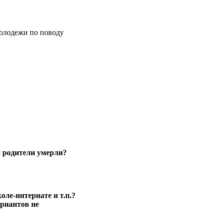
молодежи по поводу
и родители умерли?
ле-интернате и т.п.?
ариантов не