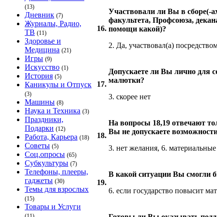
(13)
Участвовали ли Вы в сборе(-а
Дневник
(7)
факультета, Профсоюза, дека
Журналы, Радио,
16.
помощи какой)?
ТВ
(11)
Здоровье и
2. Да, участвовал(а) посредств
Медицина
(21)
Игры
(9)
Искусство
(1)
Допускаете ли Вы лично для с
История
(5)
малютки?
17.
Каникулы и Отпуск
(3)
3. скорее нет
Машины
(8)
Наука и Техника
(3)
Праздники,
На вопросы 18,19 отвечают то
Подарки
(12)
Вы не допускаете возможности
18.
Работа, Карьера
(18)
Советы
(5)
3. нет желания, 6. материальные
Соц.опросы
(65)
Субкультуры
(7)
Телефоны, плееры,
В какой ситуации Вы смогли б
гаджеты
(30)
19.
Темы для взрослых
6. если государство повысит ма
(15)
Товары и Услуги
(11)
Готовы ли Вы оказывать подд