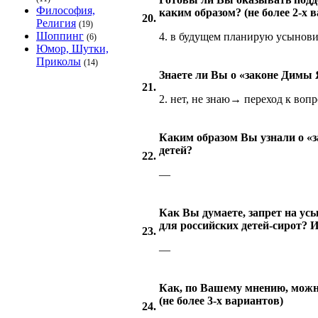
Философия,
каким образом? (не более 2-х 
20.
Религия
(19)
Шоппинг
4. в будущем планирую усынови
(6)
Юмор, Шутки,
Приколы
(14)
Знаете ли Вы о «законе Димы
21.
2. нет, не знаю→ переход к воп
Каким образом Вы узнали о 
детей?
22.
—
Как Вы думаете, запрет на ус
для российских детей-сирот? И 
23.
—
Как, по Вашему мнению, можно
(не более 3-х вариантов)
24.