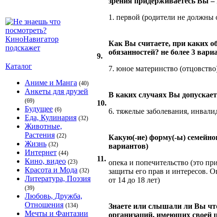
зрения придерживаетесь Вы – 
1. первой (родители не должны 
Как Вы считаете, при каких о
обязанностей? не более 3 вари
9.
Каталог
7. юное материнство (отцовство
Аниме и Манга
(40)
Анкеты для друзей
В каких случаях Вы допускаете
(69)
10.
Будущее
(6)
6. тяжелые заболевания, инвали
Еда, Кулинария
(32)
Животные,
Растения
(22)
Какую(-ие) форму(-ы) семейно
Жизнь
(32)
вариантов)
Интернет
(44)
11.
Кино, видео
(23)
опека и попечительство (это пр
Красота и Мода
(32)
защиты его прав и интересов. О
Литература, Поэзия
от 14 до 18 лет)
(39)
Любовь, Дружба,
Отношения
(134)
Знаете или слышали ли Вы что
Мечты и Фантазии
организаций, имеющих своей 