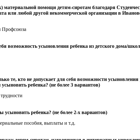
х) материальной помощи детям-сиротам благодаря Студенчес
ната или любой другой некоммерческой организации в Ивано
ом Профсоюза
ебя возможность усыновления ребенка из детского дома/шко
лько те, кто не допускает для себя возможности усыновления
 усыновить ребенка? (не более 3 вариантов)
 трудности
ы усыновить ребенка? (не более 2-х вариантов)
териальные пособия, выплаты и т.д.
ержку детям-сиротам, находящихся в интернатных учреждени