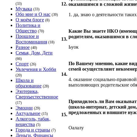
12.
(33)
оказавшимся в сложной жизне
Музыка
(33)
Обо мне и О нас
1. да, знаю о деятельности таки
(39)
О моём блоге
(8)
Политика и
Общество
Какие Вы знаете НКО (имеющи
(70)
Прошлое и
родителям, оказавшимся в сл
13.
Воспоминания
(18)
Ьуок
Разное
(40)
Семья, Дом, Дети
(66)
По Вашему мнению, какие вид
Спорт
(26)
семей осуществляют некоммерч
Увлечения и Хобби
14.
(20)
4. оказание социально-правово
Школа и
выполняющих родительские обя
образование
(28)
Эзотерика,
Сверхъестественное
Приходилось ли Вам оказыват
(17)
(школа-интернат, детский дом
Эмоции
(29)
предложенных и впишите нужну
Актуальное
(15)
15.
Алкоголь, табак,
вещества
(5)
Оалалу
Города и страны
(7)
Деньги, Финансы