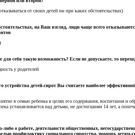
первой или второй?
отказываться от своих детей ни при каких обстоятельствах)
бстоятельствах, на Ваш взгляд, люди чаще всего отказываютс
антов
)
 для себя такую возможность? Если не допускаете, то перехо
дность у родителей
го устройства детей-сирот Вы считаете наиболее эффективной
инятие в семью ребенка в целях его содержания, воспитания и об
пека устанавливается над детьми, не достигшими 14 лет, а попеч
-либо о работе, деятельности общественных, негосударстве
целью профилактику социального сиротства, помощь детям-с