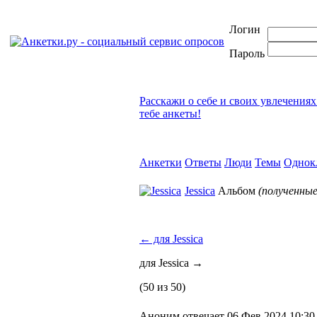
Логин
Пароль
Расскажи о себе и своих увлечениях
тебе анкеты!
Анкетки
Ответы
Люди
Темы
Однок
Jessica
Альбом
(полученны
←
для Jessica
для Jessica
→
(50 из 50)
Аноним отвечает 06 Фев 2024 10:30