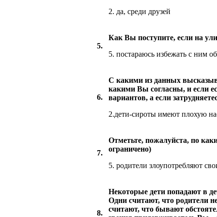
2. да, среди друзей
Как Вы поступите, если на ули
5.
5. постараюсь избежать с ним о
С какими из данных высказыва
какими Вы согласны, и если е
6.
вариантов, а если затрудняет
2.дети-сироты имеют плохую на
Отметьте, пожалуйста, по как
ограничено)
7.
5. родители злоупотребляют св
Некоторые дети попадают в дет
Одни считают, что родители н
считают, что бывают обстояте
8.