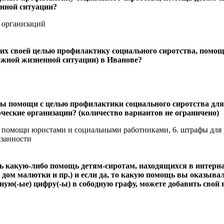
нной ситуации?
х организаций
х своей целью профилактику социального сиротства, помощ
ожной жизненной ситуации) в Иванове?
ы помощи с целью профилактики социального сиротства дл
еские организации? (количество вариантов не ограничено)
й помощи юристами и социальными работниками, 6. штрафы для 
занности
ь какую-либо помощь детям-сиротам, находящихся в интерн
, дом малютки и пр.) и если да, то какую помощь вы оказыва
ю(-ые) цифру(-ы) в сободную графу, можете добавить свой 