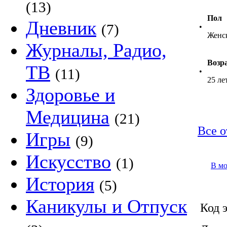
(13)
Пол
Дневник
(7)
•
Женс
Журналы, Радио,
Возр
ТВ
(11)
•
25 ле
Здоровье и
Медицина
(21)
Все о
Игры
(9)
Искусство
(1)
В м
История
(5)
Каникулы и Отпуск
Код э