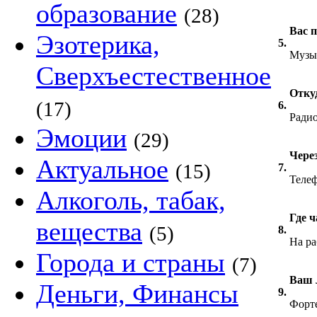
образование
(28)
Вас 
Эзотерика,
5.
Музы
Сверхъестественное
Отку
(17)
6.
Ради
Эмоции
(29)
Чере
Актуальное
(15)
7.
Телеф
Алкоголь, табак,
Где 
вещества
(5)
8.
На ра
Города и страны
(7)
Ваш 
Деньги, Финансы
9.
Форт