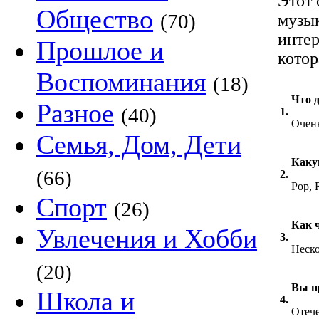
Этот 
Общество
(70)
музык
интер
Прошлое и
котор
Воспоминания
(18)
Что 
Разное
(40)
1.
Очень
Семья, Дом, Дети
Каку
(66)
2.
Pop, 
Спорт
(26)
Как 
Увлечения и Хобби
3.
Неско
(20)
Вы п
Школа и
4.
Отеч