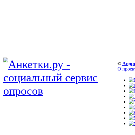
©
Андр
О проек