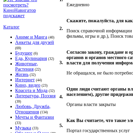
Ежедневно
Скажите, пожалуйста, для как
Каталог
2.
Поиск справочной информации (
фильмы, игры и др.), Поиск тов
Аниме и Манга
(40)
Анкеты для друзей
(69)
Согласно закону, граждане и 
Будущее
(6)
органов и органов местного са
Еда, Кулинария
(32)
3.
власти для получения информа
Животные,
Растения
(22)
Не обращался, не было потребн
Жизнь
(32)
Интернет
(44)
Кино, видео
(23)
Одни люди считают органы вл
Красота и Мода
(32)
населением), другие придержи
Литература, Поэзия
4.
(39)
Органы власти закрыты
Любовь, Дружба,
Отношения
(134)
Мечты и Фантазии
Как Вы считаете, что такое э
(33)
5.
Музыка
(33)
Портал государственных услуг