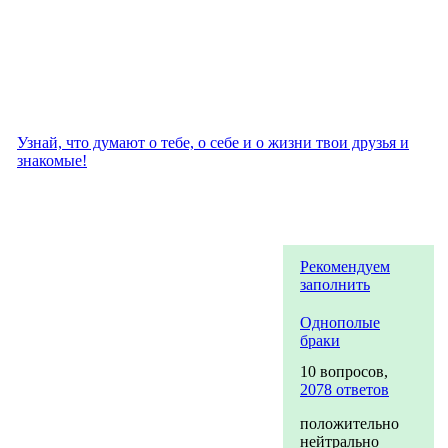
Узнай, что думают о тебе, о себе и о жизни твои друзья и
знакомые!
Рекомендуем
заполнить
Однополые
браки
10 вопросов,
2078 ответов
положительно
нейтрально