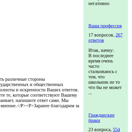
негативно
Ваша профессия
17 вопросов,
267
ответов
Итак, начну:
В последнее
время очень
часто
сталкиваюсь с
тем, что
ть различные стороны
школьник не то
осударственных и общественных
что бы не может
полноты и искренности Ваших ответов.
...
те те, которые соответствуют Вашему
аивает, напишите ответ сами. Мы
 мнение.</P><P>Заранее благодарим за
Гражданские
браки
23 вопроса,
554