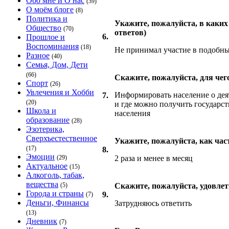
Обо мне и О нас
(39)
О моём блоге
(8)
Политика и
Укажите, пожалуйста, в каки
Общество
(70)
ответов)
6.
Прошлое и
Воспоминания
(18)
Не принимал участие в подобн
Разное
(40)
Семья, Дом, Дети
(66)
Скажите, пожалуйста, для че
Спорт
(26)
Увлечения и Хобби
Информировать население о деят
7.
(20)
и где можно получить государст
Школа и
населения
образование
(28)
Эзотерика,
Сверхъестественное
Укажите, пожалуйста, как ча
(17)
8.
Эмоции
(29)
2 раза и менее в месяц
Актуальное
(15)
Алкоголь, табак,
вещества
(5)
Скажите, пожалуйста, удовле
Города и страны
9.
(7)
Деньги, Финансы
Затрудняюсь ответить
(13)
Дневник
(7)