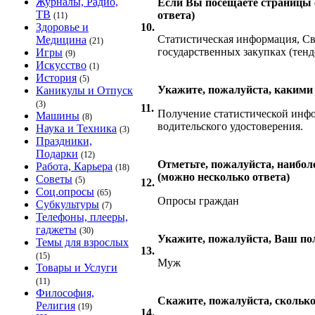
Журналы, Радио,
Если Вы посещаете страницы 
ТВ
ответа)
(11)
Здоровье и
10.
Статистическая информация, Све
Медицина
(21)
государственных закупках (тенд
Игры
(9)
Искусство
(1)
История
(5)
Укажите, пожалуйста, какими 
Каникулы и Отпуск
(3)
11.
Получение статистической инфо
Машины
(8)
водительского удостоверения.
Наука и Техника
(3)
Праздники,
Подарки
(12)
Отметьте, пожалуйста, наибол
Работа, Карьера
(18)
(можно несколько ответа)
Советы
(5)
12.
Соц.опросы
(65)
Опросы граждан
Субкультуры
(7)
Телефоны, плееры,
гаджеты
(30)
Укажите, пожалуйста, Ваш по
Темы для взрослых
13.
(15)
Муж
Товары и Услуги
(11)
Философия,
Скажите, пожалуйста, сколько
Религия
(19)
14.