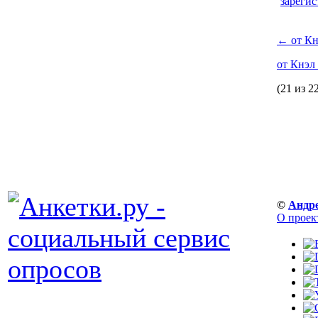
зарегис
←
от Кн
от Кнэл
(21 из 2
©
Андр
О проек