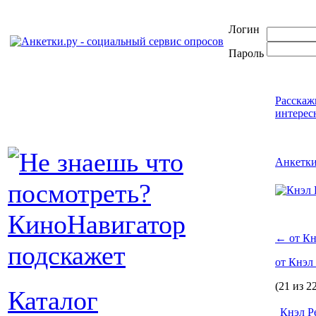
Логин
Пароль
Расскаж
интерес
Анкетк
←
от Кн
от Кнэл
(21 из 2
Каталог
Кнэл Р