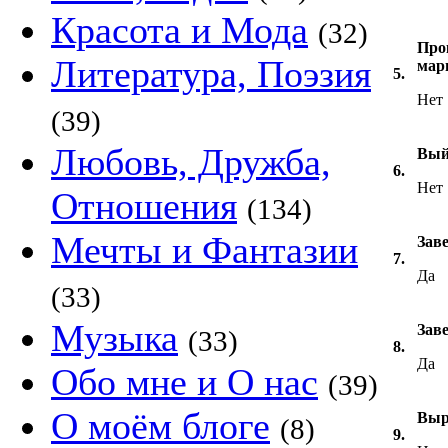
Красота и Мода
(32)
Про
Литература, Поэзия
мар
5.
Нет
(39)
Любовь, Дружба,
Вый
6.
Нет
Отношения
(134)
Мечты и Фантазии
Заве
7.
Да
(33)
Музыка
Зав
(33)
8.
Да
Обо мне и О нас
(39)
О моём блоге
Выр
(8)
9.