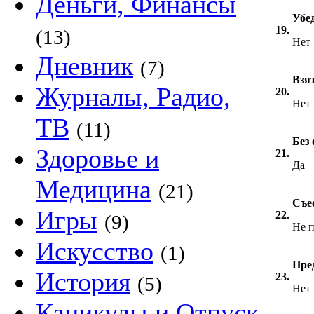
Деньги, Финансы
Убед
19.
(13)
Нет
Дневник
(7)
Взя
Журналы, Радио,
20.
Нет
ТВ
(11)
Без
Здоровье и
21.
Да
Медицина
(21)
Съе
Игры
22.
(9)
Не 
Искусство
(1)
Пре
История
23.
(5)
Нет
Каникулы и Отпуск