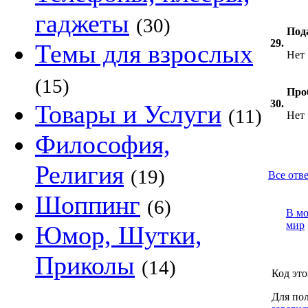
гаджеты
(30)
Под
29.
Темы для взрослых
Нет
(15)
Про
30.
Товары и Услуги
(11)
Нет
Философия,
Религия
(19)
Все отв
Шоппинг
(6)
В м
мир
Юмор, Шутки,
Приколы
(14)
Код это
Для пол