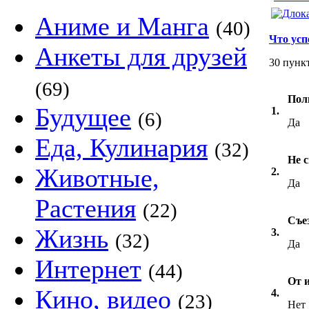
Аниме и Манга
(40)
Что усп
Анкеты для друзей
30 пунк
(69)
Пол
Будущее
1.
(6)
Да
Еда, Кулинария
(32)
Не 
Животные,
2.
Да
Растения
(22)
Съе
Жизнь
3.
(32)
Да
Интернет
(44)
От 
Кино, видео
4.
(23)
Нет