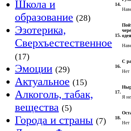
Школа и
14.
Нав
образование
(28)
Пойт
Эзотерика,
чер
15.
оде
Сверхъестественное
Нав
(17)
С ра
Эмоции
16.
(29)
Нет
Актуальное
(15)
Ныр
Алкоголь, табак,
17.
Я не
вещества
(5)
Ост
Города и страны
18.
(7)
Нет