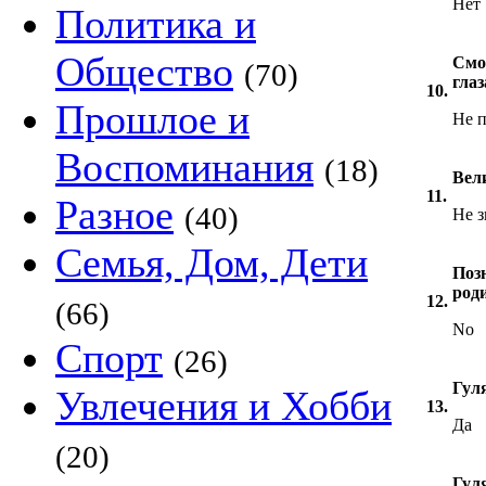
Нет
Политика и
Общество
Смо
(70)
глаз
10.
Прошлое и
Не 
Воспоминания
(18)
Вел
11.
Разное
(40)
Не 
Семья, Дом, Дети
Поз
род
12.
(66)
No
Спорт
(26)
Гуля
Увлечения и Хобби
13.
Да
(20)
Гул