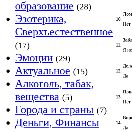
образование
(28)
Лом
Эзотерика,
10.
Нет
Сверхъестественное
Забл
(17)
11.
Я не
Эмоции
(29)
Дел
Актуальное
(15)
12.
Да
Алкоголь, табак,
Поп
вещества
(5)
13.
Нет
Города и страны
(7)
Вор
Деньги, Финансы
14.
Да