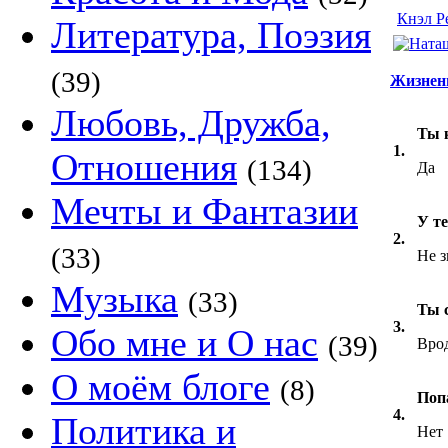
Кнэл Р
Литература, Поэзия
(39)
Жизнен
Любовь, Дружба,
Ты к
1.
Отношения
(134)
Да
Мечты и Фантазии
У те
2.
(33)
Не 
Музыка
(33)
Ты с
3.
Обо мне и О нас
(39)
Врод
О моём блоге
(8)
Поп
4.
Политика и
Нет