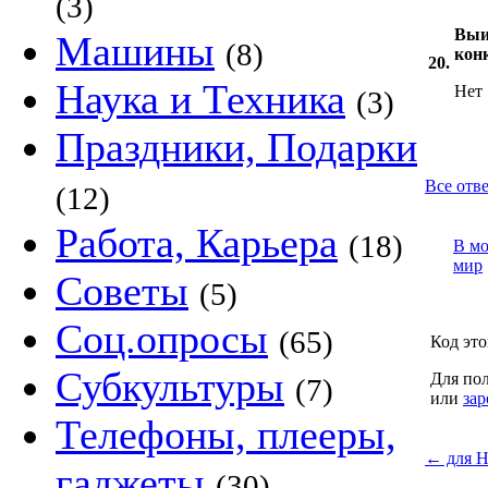
(3)
Выи
Машины
(8)
кон
20.
Наука и Техника
Нет
(3)
Праздники, Подарки
Все отв
(12)
Работа, Карьера
(18)
В м
мир
Советы
(5)
Соц.опросы
(65)
Код это
Субкультуры
Для пол
(7)
или
зар
Телефоны, плееры,
←
для Н
гаджеты
(30)