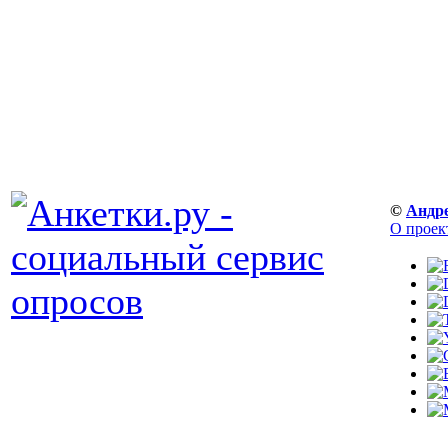
©
Андр
О проек