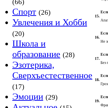
(66)
Спорт
(26)
Если
15.
Увлечения и Хобби
Апа
(20)
Если
16.
Школа и
Не 
образование
(28)
Если
17.
Эзотерика,
Без 
Сверхъестественное
Есл
18.
Гроз
(17)
Эмоции
(29)
Если
19.
Актуальное
Фра
(15)