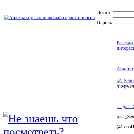
Логин
Пароль
Расскаж
интерес
Анкетк
(получе
←
для _
для _Se
(41 из 4