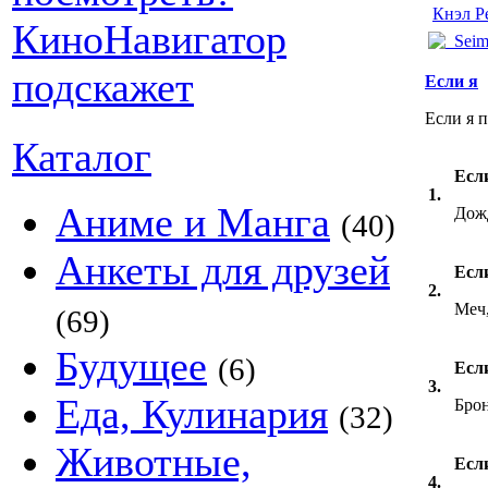
Кнэл Р
Если я
Если я п
Каталог
Если
1.
Аниме и Манга
Дож
(40)
Анкеты для друзей
Если
2.
Меч,
(69)
Будущее
(6)
Если
3.
Еда, Кулинария
Бро
(32)
Животные,
Если
4.