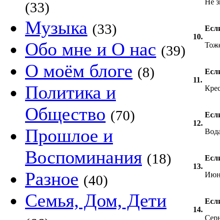
Не 
(33)
Музыка
(33)
Если
10.
Обо мне и О нас
Тоже
(39)
О моём блоге
(8)
Если
11.
Политика и
Кре
Общество
(70)
Если
12.
Прошлое и
Вод
Воспоминания
(18)
Если
13.
Разное
Июн
(40)
Семья, Дом, Дети
Если
14.
Сер