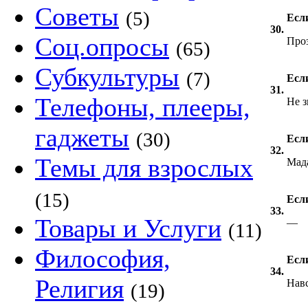
Советы
(5)
Если
30.
Соц.опросы
Про
(65)
Субкультуры
(7)
Если
31.
Телефоны, плееры,
Не 
гаджеты
(30)
Если
32.
Темы для взрослых
Мад
(15)
Если
33.
Товары и Услуги
—
(11)
Философия,
Если
34.
Религия
Навс
(19)