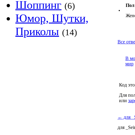
Шоппинг
(6)
Пол
•
Юмор, Шутки,
Жен
Приколы
(14)
Все отве
В м
мир
Код это
Для пол
или
зар
←
для _
для _Se