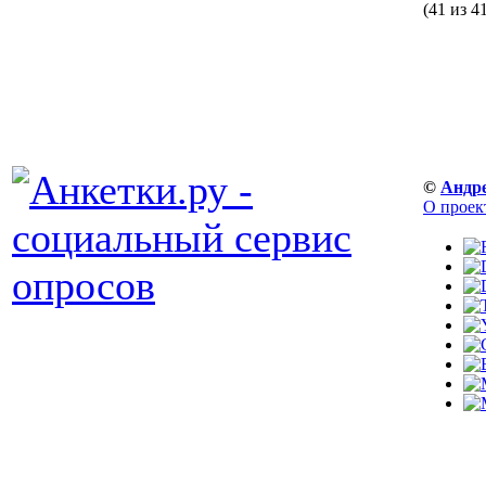
(41 из 4
©
Андр
О проек