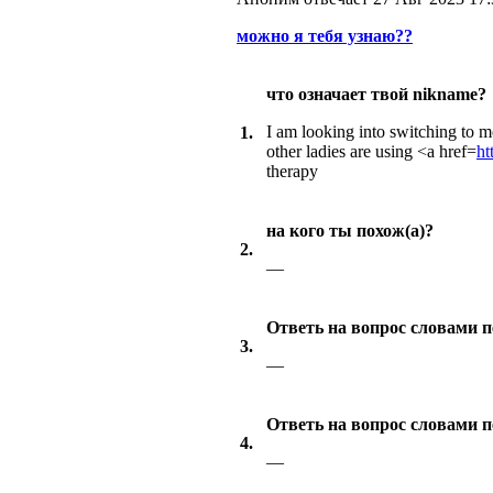
можно я тебя узнаю??
что означает твой nikname?
I am looking into switching to m
1.
other ladies are using <a href=
ht
therapy
на кого ты похож(а)?
2.
—
Ответь на вопрос словами п
3.
—
Ответь на вопрос словами 
4.
—