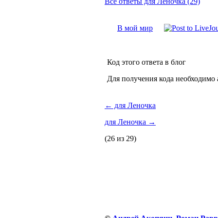
Все ответы для Леночка (29)
В мой мир
Код этого ответа в блог
Для получения кода необходимо 
←
для Леночка
для Леночка
→
(26 из 29)