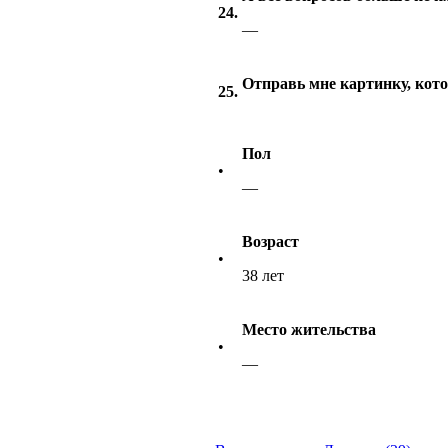
24.
—
Отправь мне картинку, кото
25.
Пол
•
—
Возраст
•
38 лет
Место жительства
•
—