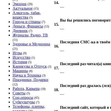
14.
Эмоции
(29)
—
Актуальное
(15)
Алкоголь, табак,
вещества
(5)
Вы бы решились поговорить
Города и страны
(7)
15.
Деньги, Финансы
(13)
—
Дневник
(7)
Журналы, Радио, ТВ
(11)
Последняя СМС-ка в твоём
Здоровье и Медицина
16.
(21)
—
Игры
(9)
Искусство
(1)
История
(5)
Последний раз читал(а) книг
Каникулы и Отпуск
(3)
17.
Машины
(8)
—
Наука и Техника
(3)
Праздники, Подарки
(12)
Последний раз дралась (лся)
Работа, Карьера
(18)
18.
Советы
(5)
—
Соц.опросы
(65)
Субкультуры
(7)
Телефоны, плееры,
Последний сайт, который я 
гаджеты