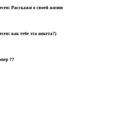
есен: Расскажи о своей жизни
сен: как тебе эта анкета?)
эпер ??