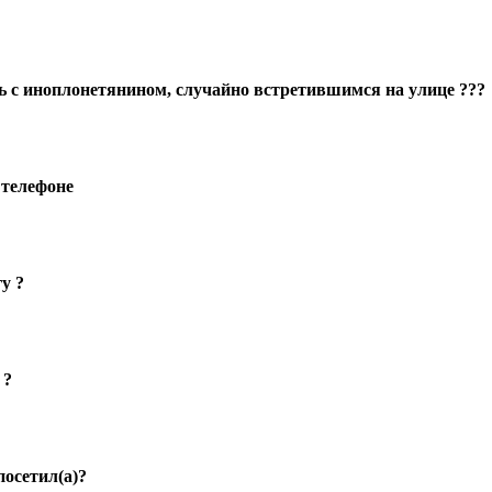
 с иноплонетянином, случайно встретившимся на улице ???
 телефоне
у ?
 ?
посетил(а)?