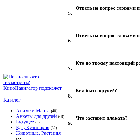
Ответь на вопрос словами п
5.
—
Ответь на вопрос словами пе
6.
—
Кто по твоему настоящий р
7.
—
Кем быть круче??
8.
Каталог
—
Аниме и Манга
(40)
Анкеты для друзей
(69)
Что заставит плакать?
Будущее
(6)
9.
Еда, Кулинария
(32)
—
Животные, Растения
(22)