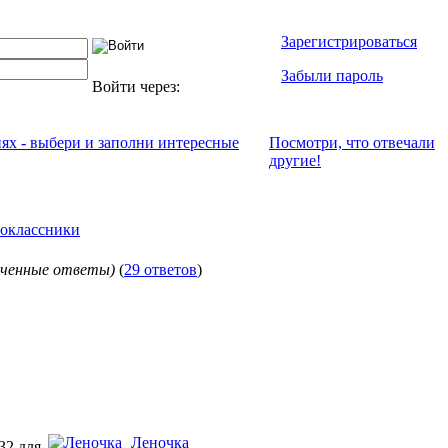
Зарегистрироваться
Забыли пароль
Войти через:
иях - выбери и заполни интересные
Посмотри, что отвeчали
другие!
оклассники
ученные ответы)
(
29 ответов
)
Леночка
32 для