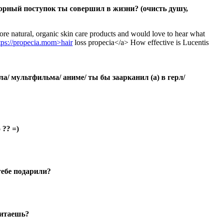
орный поступок ты совершил в жизни? (очисть душу,
ore natural, organic skin care products and would love to hear what
tps://propecia.mom>hair
loss propecia</a> How effective is Lucentis
ла/ мультфильма/ аниме/ ты бы заарканил (а) в герл/
 ?? =)
ебе подарили?
читаешь?