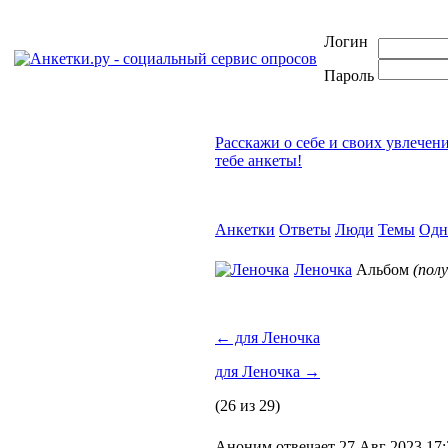
Логин
Пароль
Расскажи о себе и своих увлечен
тебе анкеты!
Анкетки
Ответы
Люди
Темы
Одн
Леночка
Альбом
(пол
←
для Леночка
для Леночка
→
(26 из 29)
Аноним отвечает 27 Авг 2023 17: