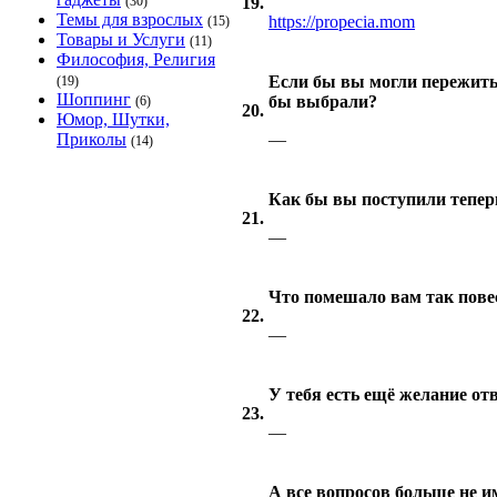
(30)
19.
Темы для взрослых
https://propecia.mom
(15)
Товары и Услуги
(11)
Философия, Религия
Если бы вы могли пережить 
(19)
Шоппинг
бы выбрали?
(6)
20.
Юмор, Шутки,
Приколы
—
(14)
Как бы вы поступили тепер
21.
—
Что помешало вам так повес
22.
—
У тебя есть ещё желание от
23.
—
А все вопросов больше не 