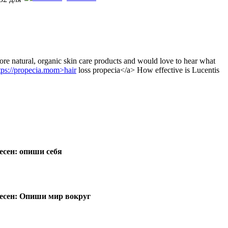
ore natural, organic skin care products and would love to hear what
tps://propecia.mom>hair
loss propecia</a> How effective is Lucentis
есен: опиши себя
песен: Опиши мир вокруг