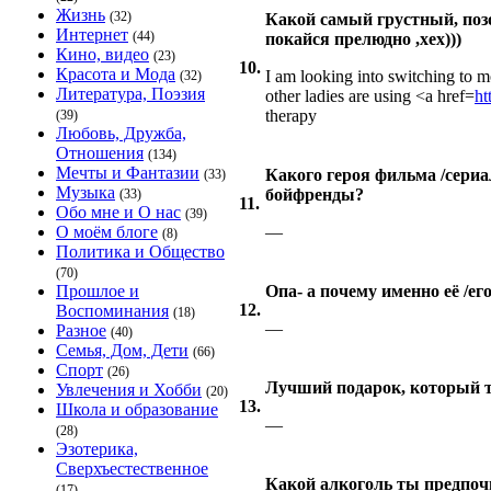
Жизнь
(32)
Какой самый грустный, поз
Интернет
(44)
покайся прелюдно ,хех)))
Кино, видео
(23)
10.
Красота и Мода
I am looking into switching to m
(32)
Литература, Поэзия
other ladies are using <a href=
ht
therapy
(39)
Любовь, Дружба,
Отношения
(134)
Мечты и Фантазии
Какого героя фильма /сериа
(33)
Музыка
бойфренды?
(33)
11.
Обо мне и О нас
(39)
О моём блоге
—
(8)
Политика и Общество
(70)
Прошлое и
Опа- а почему именно её /его
12.
Воспоминания
(18)
—
Разное
(40)
Семья, Дом, Дети
(66)
Спорт
(26)
Лучший подарок, который т
Увлечения и Хобби
(20)
13.
Школа и образование
—
(28)
Эзотерика,
Сверхъестественное
Какой алкоголь ты предпо
(17)