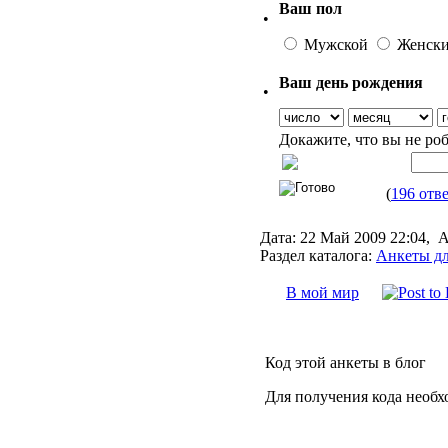
Ваш пол
•
Мужской
Женск
Ваш день рождения
•
Докажите, что вы не ро
(
196 отв
Дата:
22 Май 2009 22:04,
А
Раздел каталога:
Анкеты дл
В мой мир
Код этой анкеты в блог
Для получения кода необх