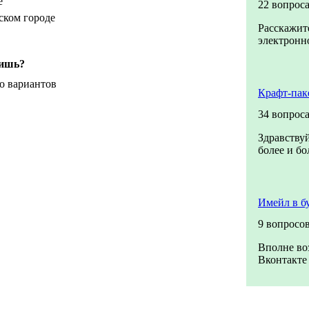
е
22 вопрос
ском городе
Расскажите
электронно
бишь?
о вариантов
Крафт-пак
34 вопрос
Здравствуй
более и бо
Имейл в б
9 вопросо
Вполне во
Вконтакте 