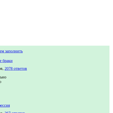
ем заполнить
е браки
ов,
2078 ответов
льно
о
ессия