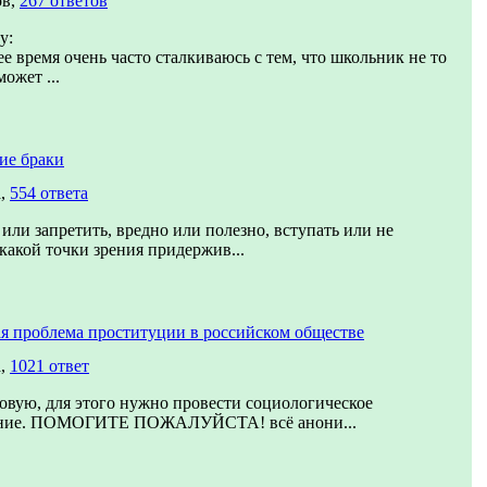
ов,
267 ответов
у:
е время очень часто сталкиваюсь с тем, что школьник не то
может ...
ие браки
а,
554 ответа
или запретить, вредно или полезно, вступать или не
 какой точки зрения придержив...
я проблема проституции в российском обществе
а,
1021 ответ
овую, для этого нужно провести социологическое
ание. ПОМОГИТЕ ПОЖАЛУЙСТА! всё анони...