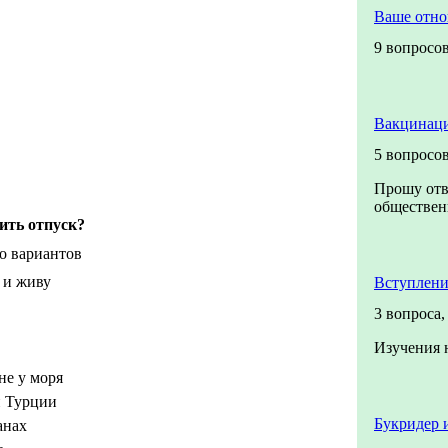
Ваше отн
9 вопросо
Вакцинаци
5 вопросо
Прошу отв
общественн
ить отпуск?
о вариантов
 и живу
Вступлени
3 вопроса
Изучения 
не у моря
и Турции
Букридер 
анах