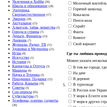
Увлечения и Хобби
(20)
Молочный коктейль
Школа и образование
(28)
Горячий шоколад
Эзотерика,
Сверхъестественное
Кока-кола
(17)
Эмоции
(29)
Пепси-кола
Актуальное
(15)
Спрайт
Алкоголь, табак, вещества
(5)
Города и страны
Фанта
(7)
Деньги, Финансы
(13)
Компот
Дневник
(7)
Свой вариант
Журналы, Радио, ТВ
(11)
Здоровье и Медицина
(21)
Игры
Где ты любишь провод
(9)
Искусство
(1)
Можно указать нескольк
История
(5)
Каникулы и Отпуск
(3)
В том же городе, где
Машины
(8)
На даче
Наука и Техника
(3)
В деревне
Праздники, Подарки
(12)
Работа, Карьера
(18)
В турпоходе
5.
Советы
(5)
В России или Украи
Соц.опросы
(65)
У моря в Египте ил
Субкультуры
(7)
Телефоны, плееры, гаджеты
У моря в других стр
(30)