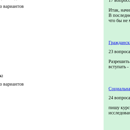
17 вопрос
о вариантов
Итак, начн
В последне
что бы не 
Гражданск
23 вопрос
Разрешить 
вступать -
к:
о вариантов
Социальна
24 вопрос
пишу курс
исследов