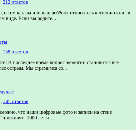
а,
212 ответов
, о том как вы или ваш ребёнок относитесь к чтению книг в
м виде. Если вы родите...
еты
а,
158 ответов
те! В последнее время вопрос экологии становится все
лее острым. Мы стремимся со...
удущее
в,
245 ответов
зможно, что наши цифровые фото и записи на стене
"проживут" 1000 лет и ...