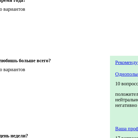
время года?
о вариантов
 любишь больше всего?
Рекоменду
о вариантов
Однополы
10 вопрос
положите
нейтральн
негативно
Ваша проф
ень недели?