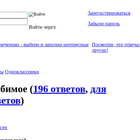
Зарегистрироваться
Забыли пароль
Войти через:
влечениях - выбери и заполни интересные
Посмотри, что отвeча
другие!
мы
Одноклассники
юбимое
(
196 ответов
,
для
ветов
)
сен