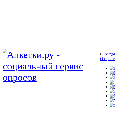
©
Андр
О проек