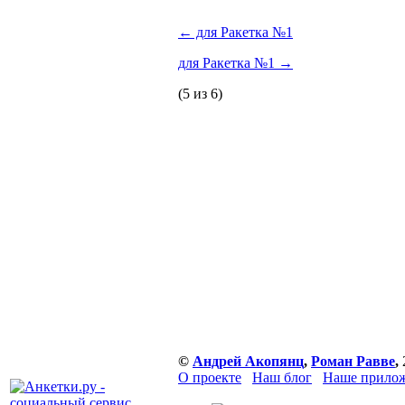
←
для Ракетка №1
для Ракетка №1
→
(5 из 6)
©
Андрей Акопянц
,
Роман Равве
,
О проекте
Наш блог
Наше прилож