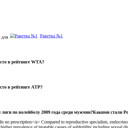
Ракетка №1
3 для
есто в рейтинге WTA?
есто в рейтинге ATP?
 лиги по волейболу 2009 года среди мужчин?Какими стали Р
lis no prescription</a> Compared to reproductive specialists, endocrino
higher prevalence of treatable causes of subfertility including sexual di