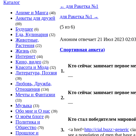
Каталог
←
для Ракетка №1
Аниме и Манга
(40)
для Ракетка №1
→
Анкеты для друзей
(69)
(5 из 6)
Будущее
(6)
Еда, Кулинария
(32)
Аноним отвечает 21 Июл 2023 02:0
Животные,
Растения
(22)
Спортивная анкета)
Жизнь
(32)
Интернет
(44)
Кино, видео
(23)
Кто сейчас занимает первое м
Красота и Мода
(32)
1.
Литература, Поэзия
—
(39)
Любовь, Дружба,
Отношения
(134)
Кто сейчас занимает первое м
Мечты и Фантазии
2.
(33)
—
Музыка
(33)
Обо мне и О нас
(39)
О моём блоге
(8)
Кто стал победителем мировой
Политика и
Общество
(70)
<a href=
http://cial.buzz>generic
cia
3.
Прошлое и
see a population of men that have a 