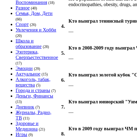
Воспоминания
(18)
endocrinopathies, obesity, drugs, a
Разное
(40)
Семья, Дом, Дети
(66)
Кто выиграл теннисный турни
Спорт
(26)
4.
Увлечения и Хобби
—
(20)
Школа и
образование
(28)
Кто в 2008-2009 году выиграл
Эзотерика,
5.
Сверхъестественное
—
(17)
Эмоции
(29)
Актуальное
(15)
Кто выиграл золотой кубок "C
Алкоголь, табак,
6.
вещества
—
(5)
Города и страны
(7)
Деньги, Финансы
Кто выиграл юниорский "Уим
(13)
Дневник
7.
(7)
—
Журналы, Радио,
ТВ
(11)
Здоровье и
Кто в 2009 году выиграл ЧМ п
Медицина
(21)
8.
Игры
(9)