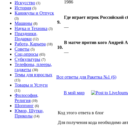
1986
Искусство
(1)
История
(5)
Каникулы и Отпуск
Где играет игрок Российской 
(3)
9.
Машины
(8)
—
Наука и Техника
(3)
Праздники,
Подарки
(12)
В матче против кого Андрей 
Работа, Карьера
(18)
10.
Советы
(5)
—
Соц.опросы
(65)
Субкультуры
(7)
Телефоны, плееры,
гаджеты
(30)
Темы для взрослых
Все ответы для Ракетка №1 (6)
(15)
Товары и Услуги
(11)
В мой мир
Философия,
Религия
(19)
Шоппинг
(6)
Юмор, Шутки,
Код этого ответа в блог
Приколы
(14)
Для получения кода необходимо ав