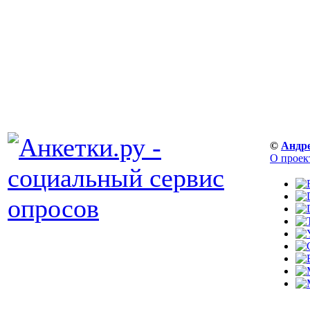
©
Андр
О проек