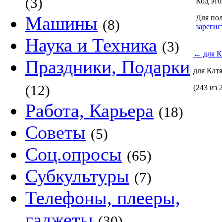
(3)
Код это
Машины
Для пол
(8)
зарегис
Наука и Техника
(3)
←
для К
Праздники, Подарки
для Кат
(12)
(243 из 
Работа, Карьера
(18)
Советы
(5)
Соц.опросы
(65)
Субкультуры
(7)
Телефоны, плееры,
гаджеты
(30)