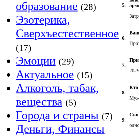
образование
(28)
5.
арм
Эзотерика,
Затр
Сверхъестественное
Ваш
6.
Прот
(17)
Эмоции
(29)
При
7.
Актуальное
20-3
(15)
Алкоголь, табак,
Кто
8.
вещества
Муж
(5)
Города и страны
(7)
Ско
9.
Деньги, Финансы
одно