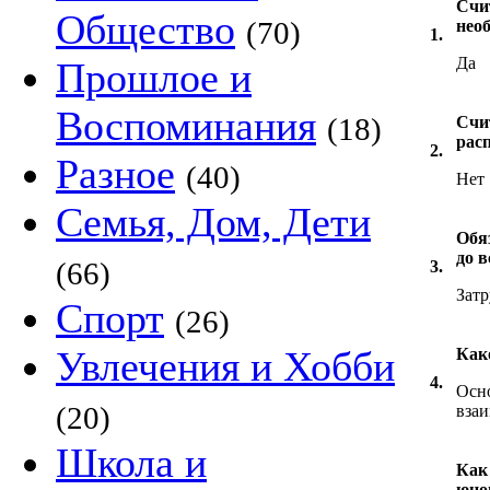
Счи
Общество
(70)
нео
1.
Да
Прошлое и
Воспоминания
(18)
Счи
расп
2.
Разное
(40)
Нет
Семья, Дом, Дети
Обя
до 
(66)
3.
Затр
Спорт
(26)
Увлечения и Хобби
Как
4.
Осно
(20)
взаи
Школа и
Как
юно