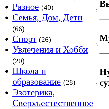
В
Разное
(40)
2.
Семья, Дом, Дети
—
(66)
М
Спорт
(26)
3.
Увлечения и Хобби
—
(20)
Школа и
Ну
образование
су
(28)
4.
Эзотерика,
—
Сверхъестественное