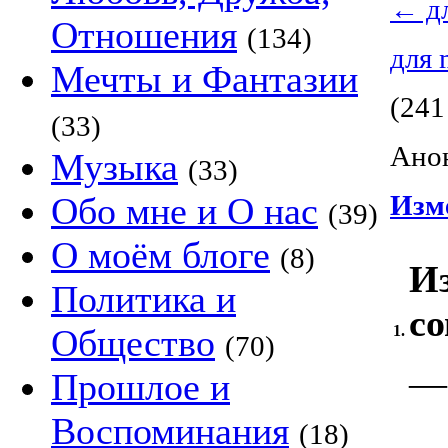
←
д
Отношения
(134)
для
Мечты и Фантазии
(241
(33)
Анон
Музыка
(33)
Изм
Обо мне и О нас
(39)
О моём блоге
(8)
Из
Политика и
со
Общество
1.
(70)
—
Прошлое и
Воспоминания
(18)