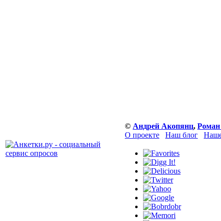
©
Андрей Акопянц
,
Роман
О проекте
Наш блог
Наше