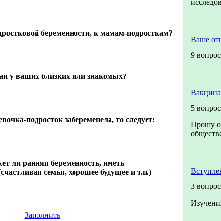
исследо
дростковой беременности, к мамам-подросткам?
Ваше от
9 вопро
аи у ваших близких или знакомых?
Вакцина
5 вопро
евочка-подросток забеременела, то следует:
Прошу о
обществе
ет ли ранняя беременность, иметь
Вступле
счастливая семья, хорошее будущее и т.п.)
3 вопрос
Изучени
Заполнить