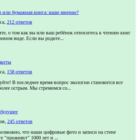
р или бумажная книга: ваше мнение?
са,
212 ответов
те, о том как вы или ваш ребёнок относитесь к чтению книг
онном виде. Если вы родите...
акеты
са,
158 ответов
уйте! В последнее время вопрос экологии становится все
более острым. Мы стремимся со...
 будущее
сов,
245 ответов
озможно, что наши цифровые фото и записи на стене
е "проживут" 1000 лет и ...