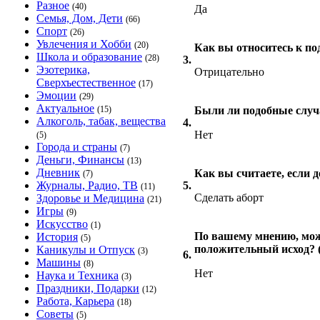
Разное
(40)
Да
Семья, Дом, Дети
(66)
Спорт
(26)
Увлечения и Хобби
(20)
Как вы относитесь к по
Школа и образование
(28)
3.
Эзотерика,
Отрицательно
Сверхъестественное
(17)
Эмоции
(29)
Актуальное
(15)
Были ли подобные случ
Алкоголь, табак, вещества
4.
Нет
(5)
Города и страны
(7)
Деньги, Финансы
(13)
Дневник
Как вы считаете, если д
(7)
Журналы, Радио, ТВ
5.
(11)
Сделать аборт
Здоровье и Медицина
(21)
Игры
(9)
Искусство
(1)
По вашему мнению, мож
История
(5)
положительный исход? (
Каникулы и Отпуск
(3)
6.
Машины
(8)
Нет
Наука и Техника
(3)
Праздники, Подарки
(12)
Работа, Карьера
(18)
Советы
(5)