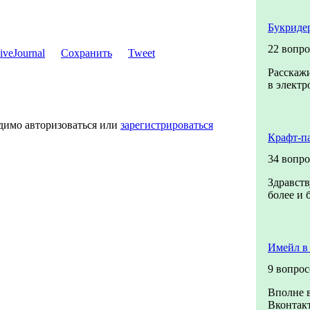
Букриде
22 вопро
Сохранить
Tweet
Расскажи
в электр
димо авторизоваться или
зарегистрироваться
Крафт-п
34 вопро
Здравств
более и 
Имейл в
9 вопро
Вполне в
Вконтакт