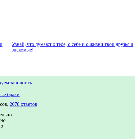
ли
Узнай, что думают о тебе, о себе и о жизни твои друзья и
знакомые!
дуем заполнить
ые браки
осов,
2078 ответов
ельно
ьно
но