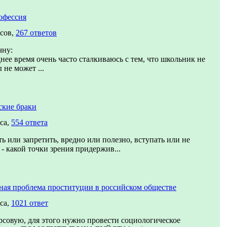
офессия
осов,
267 ответов
чну:
нее время очень часто сталкиваюсь с тем, что школьник не
 не может ...
ские браки
са,
554 ответа
ь или запретить, вредно или полезно, вступать или не
 - какой точки зрения придержив...
ная проблема проституции в российском обществе
са,
1021 ответ
совую, для этого нужно провести социологическое