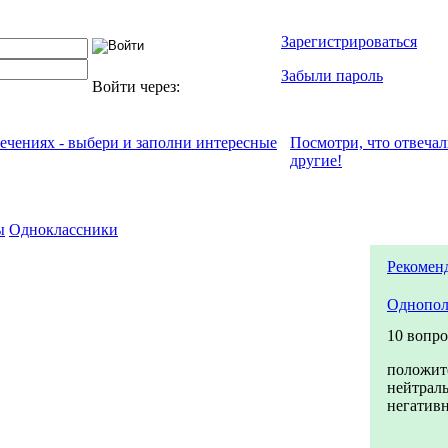
Зарегистрироваться
Забыли пароль
Войти через:
лечениях - выбери и заполни интересные
Посмотри, что отвeча
другие!
ы
Одноклассники
Рекомен
Однопол
10 вопр
положит
нейтрал
негатив