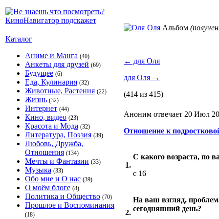
Оля
Альбом
(получе
Каталог
Аниме и Манга
(40)
←
для Оля
Анкеты для друзей
(69)
Будущее
(6)
для Оля
→
Еда, Кулинария
(32)
Животные, Растения
(22)
(414 из 415)
Жизнь
(32)
Интернет
(44)
Аноним отвечает 20 Июл 20
Кино, видео
(23)
Красота и Мода
(32)
Отношение к подростково
Литература, Поэзия
(39)
Любовь, Дружба,
Отношения
(134)
С какого возраста, по 
Мечты и Фантазии
(33)
1.
Музыка
(33)
с 16
Обо мне и О нас
(39)
О моём блоге
(8)
Политика и Общество
(70)
На ваш взгляд, проблем
Прошлое и Воспоминания
сегодняшний день?
2.
(18)