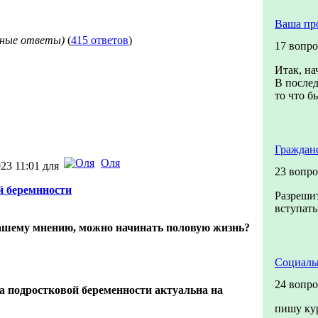
Ваша пр
нные ответы)
(
415 ответов
)
17 вопр
Итак, на
В послед
то что бы
Граждан
Оля
23 11:01 для
23 вопро
й беремнности
Разрешит
вступать
вашему мнению, можно начинать половую жизнь?
Социаль
24 вопро
а подростковой беременности актуальна на
пишу кур