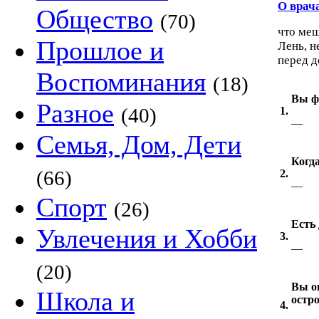
О врач
Общество
(70)
что меш
Прошлое и
Лень, н
перед д
Воспоминания
(18)
Вы ф
Разное
(40)
1.
—
Семья, Дом, Дети
Когд
(66)
2.
—
Спорт
(26)
Есть 
Увлечения и Хобби
3.
—
(20)
Вы о
Школа и
остр
4.