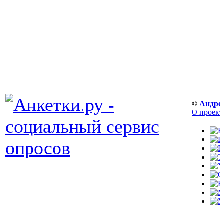
©
Андр
О проек