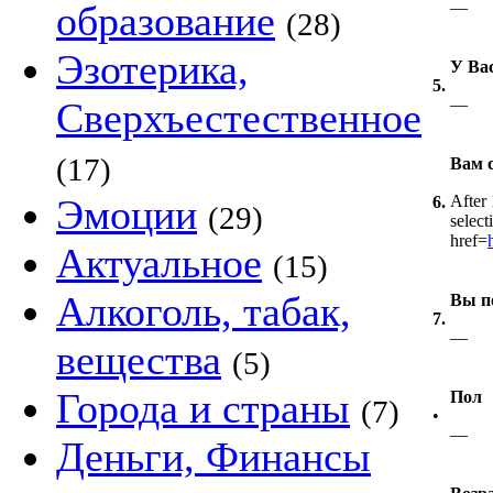
образование
—
(28)
Эзотерика,
У Вас
5.
Сверхъестественное
—
(17)
Вам 
Эмоции
After 
6.
(29)
select
href=
Актуальное
(15)
Алкоголь, табак,
Вы п
7.
—
вещества
(5)
Города и страны
Пол
(7)
•
—
Деньги, Финансы