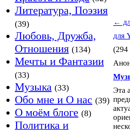
Литература, Поэзия
←
дл
(39)
Любовь, Дружба,
для 
Отношения
(134)
(294
Мечты и Фантазии
Анон
(33)
Муз
Музыка
(33)
Эта 
Обо мне и О нас
пред
(39)
акту
О моём блоге
(8)
орие
Политика и
неск