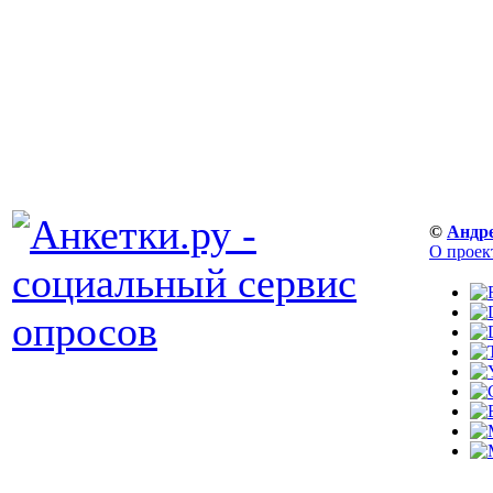
©
Андр
О проек