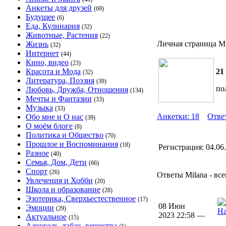
Анкеты для друзей
(69)
Будущее
(6)
Еда, Кулинария
(32)
Животные, Растения
(22)
Личная страница Mi
Жизнь
(32)
Интернет
(44)
Кино, видео
(23)
Красота и Мода
21
(32)
Литература, Поэзия
(39)
по
Любовь, Дружба, Отношения
(134)
Мечты и Фантазии
(33)
Музыка
(33)
Анкетки: 18
Отве
Обо мне и О нас
(39)
О моём блоге
(8)
Политика и Общество
(70)
Прошлое и Воспоминания
(18)
Регистрация:
04.06
Разное
(40)
Семья, Дом, Дети
(66)
Спорт
(26)
Ответы Milana - все
Увлечения и Хобби
(20)
Школа и образование
(28)
Эзотерика, Сверхъестественное
(17)
08 Июн
Эмоции
(29)
На
2023 22:58 —
Актуальное
(15)
Алкоголь, табак, вещества