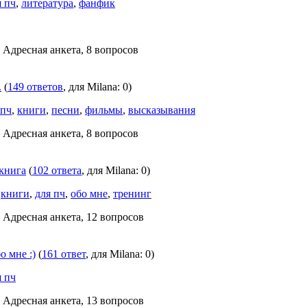
я пч
,
литература
,
фанфик
.
, Адресная анкета, 8 вопросов
.
(
149 ответов
, для Milana: 0)
 пч
,
книги
,
песни
,
фильмы
,
высказывания
, Адресная анкета, 8 вопросов
 книга
(
102 ответа
, для Milana: 0)
,
книги
,
для пч
,
обо мне
,
тренинг
, Адресная анкета, 12 вопросов
о мне :)
(
161 ответ
, для Milana: 0)
я пч
, Адресная анкета, 13 вопросов