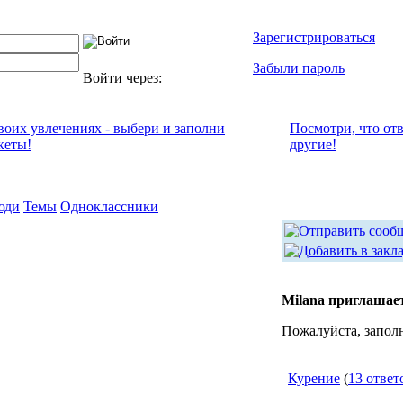
Зарегистрироваться
Забыли пароль
Войти через:
своих увлечениях - выбери и заполни
Посмотри, что от
кеты!
другие!
юди
Темы
Одноклассники
Milana приглашае
Пожалуйста, запол
Курение
(
13 ответ