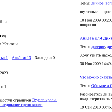
Темы:
личное
,
воп
шуточные вопросы
10 Ноя 2009 00:20
lana
вопросов
 год
АнКеТа ДлЯ ДрУз
л Женский
Темы:
доверие
,
др
Хочу узнать наско
ты: 1
Альбом: 13
Закладки: 0
30 Ноя 2009 14:49
.2023
Что можно сказать
Темы:
Обо мне и 
го 1
Разбираетесь ли в
охарактеризовать 
Группа крови.
следование групп крови
19 Сен 2010 03:46