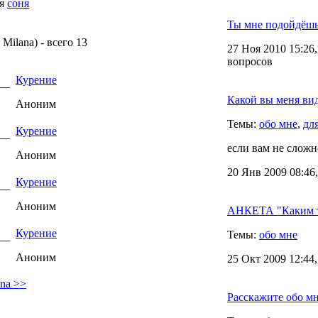
ля
соня
Ты мне подойдёшь
Milana) - всего 13
27 Ноя 2010 15:26
вопросов
Курение
1 —
Какой вы меня ви
Аноним
Темы:
обо мне
,
дл
Курение
8 —
если вам не сложно
Аноним
20 Янв 2009 08:46
Курение
7 —
Аноним
АНКЕТА "Каким т
Курение
Темы:
обо мне
7 —
Аноним
25 Окт 2009 12:44
ana >>
Расскажите обо м