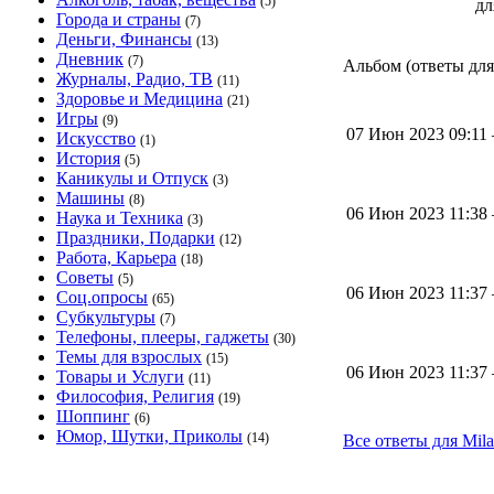
(5)
д
Города и страны
(7)
Деньги, Финансы
(13)
Дневник
(7)
Альбом (ответы для 
Журналы, Радио, ТВ
(11)
Здоровье и Медицина
(21)
Игры
(9)
07 Июн 2023 09:1
Искусство
(1)
История
(5)
Каникулы и Отпуск
(3)
Машины
(8)
06 Июн 2023 11:3
Наука и Техника
(3)
Праздники, Подарки
(12)
Работа, Карьера
(18)
Советы
(5)
06 Июн 2023 11:3
Соц.опросы
(65)
Субкультуры
(7)
Телефоны, плееры, гаджеты
(30)
Темы для взрослых
(15)
06 Июн 2023 11:3
Товары и Услуги
(11)
Философия, Религия
(19)
Шоппинг
(6)
Юмор, Шутки, Приколы
(14)
Все ответы для Mil