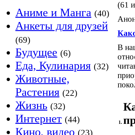
(61 и
Аниме и Манга
(40)
Анон
Анкеты для друзей
Како
(69)
В на
Будущее
(6)
отно
Еда, Кулинария
(32)
чита
прио
Животные,
поко
Растения
(22)
Жизнь
К
(32)
Интернет
пр
(44)
1.
Кино, видео
(23)