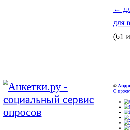
←
дл
для 
(61 и
©
Андр
О проек