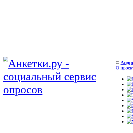
©
Андр
О проек