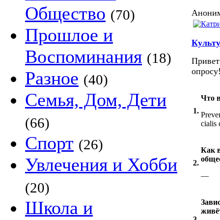
Общество
(70)
Аноним
Прошлое и
Культу
Воспоминания
(18)
Привет
опросу
Разное
(40)
Семья, Дом, Дети
Что 
1.
Preven
(66)
cialis
Спорт
(26)
Как 
Увлечения и Хобби
обще
2.
—
(20)
Школа и
Завис
живё
3.