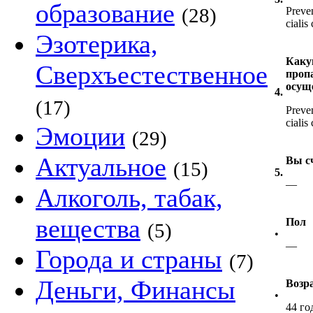
образование
(28)
Preven
cialis
Эзотерика,
Каку
Сверхъестественное
проп
осущ
4.
(17)
Preven
cialis
Эмоции
(29)
Актуальное
Вы с
(15)
5.
—
Алкоголь, табак,
вещества
Пол
(5)
•
—
Города и страны
(7)
Деньги, Финансы
Возр
•
44 го