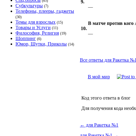
Соц.опросы
(65)
9.
Субкультуры
(7)
—
Телефоны, плееры, гаджеты
(30)
Темы для взрослых
(15)
В матче против кого
Товары и Услуги
(11)
10.
Философия, Религия
—
(19)
Шоппинг
(6)
Юмор, Шутки, Приколы
(14)
Все ответы для Ракетка №1
В мой мир
Код этого ответа в блог
Для получения кода необ
←
для Ракетка №1
для Ракетка №1
→