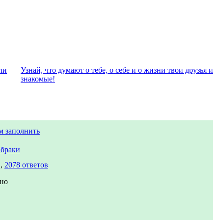
ли
Узнай, что думают о тебе, о себе и о жизни твои друзья и
знакомые!
м заполнить
браки
в,
2078 ответов
но