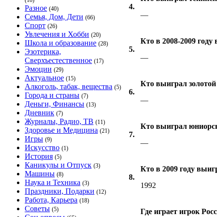
(18)
4.
Разное
(40)
—
Семья, Дом, Дети
(66)
Спорт
(26)
Увлечения и Хобби
(20)
Кто в 2008-2009 году
Школа и образование
(28)
5.
Эзотерика,
—
Сверхъестественное
(17)
Эмоции
(29)
Актуальное
(15)
Кто выиграл золотой 
Алкоголь, табак, вещества
(5)
6.
Города и страны
(7)
—
Деньги, Финансы
(13)
Дневник
(7)
Журналы, Радио, ТВ
(11)
Кто выиграл юниорс
Здоровье и Медицина
(21)
7.
Игры
(9)
—
Искусство
(1)
История
(5)
Каникулы и Отпуск
(3)
Кто в 2009 году выи
Машины
(8)
8.
Наука и Техника
(3)
1992
Праздники, Подарки
(12)
Работа, Карьера
(18)
Советы
(5)
Где играет игрок Ро