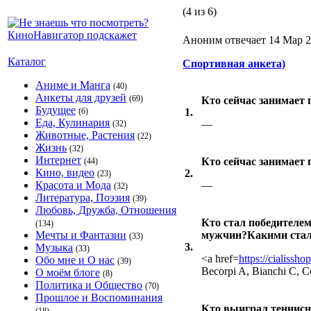
(4 из 6)
Аноним отвечает 14 Мар 2
Каталог
Спортивная анкета)
Аниме и Манга
(40)
Анкеты для друзей
(69)
Кто сейчас занимает 
Будущее
(6)
1.
Еда, Кулинария
—
(32)
Животные, Растения
(22)
Жизнь
(32)
Интернет
Кто сейчас занимает 
(44)
Кино, видео
2.
(23)
Красота и Мода
—
(32)
Литература, Поэзия
(39)
Любовь, Дружба, Отношения
Кто стал победителем
(134)
Мечты и Фантазии
мужчин?Какими стал
(33)
3.
Музыка
(33)
<a href=
https://cialissho
Обо мне и О нас
(39)
Becorpi A, Bianchi C, Co
О моём блоге
(8)
Политика и Общество
(70)
Прошлое и Воспоминания
Кто выиграл теннисн