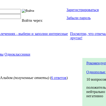
Зарегистрироваться
Забыли пароль
Войти через:
влечениях - выбери и заполни интересные
Посмотри, что отвeча
другие!
мы
Одноклассники
Рекомендуе
Однополые 
Альбом
(полученные ответы)
(
6 ответов
)
10 вопросо
положитель
нейтрально
негативно