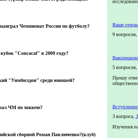
исследова
Ваше отно
 выиграл Чемпионат России по футболу?
9 вопросов
кубок "Concacaf" в 2009 году?
Вакцинация
5 вопросов
Прошу отве
кий "Уимбилдон" среди юношей?
общественно
Вступление
грал ЧМ по хоккею?
3 вопроса,
3
Изучения н
ссийской сборной Роман Павлюченко?(клуб)