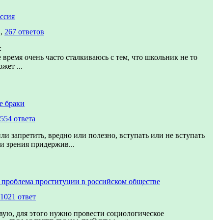
ссия
в,
267 ответов
:
 время очень часто сталкиваюсь с тем, что школьник не то
жет ...
е браки
554 ответа
ли запретить, вредно или полезно, вступать или не вступать
ки зрения придержив...
 проблема проституции в российском обществе
1021 ответ
вую, для этого нужно провести социологическое