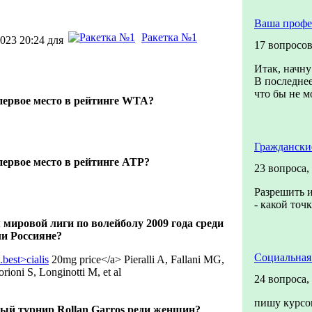
Ваша профе
Ракетка №1
023 20:24 для
17 вопросо
Итак, начну
В последнее
что бы не мо
первое место в рейтинге WTA?
Граждански
первое место в рейтинге ATP?
23 вопроса,
Разрешить и
- какой точ
 мировой лиги по волейболу 2009 года среди
и Россияне?
Социальная
p.best>cialis
20mg price</a> Pieralli A, Fallani MG,
rioni S, Longinotti M, et al
24 вопроса,
пишу курсо
ый турнир Rollan Garros реди женщин?