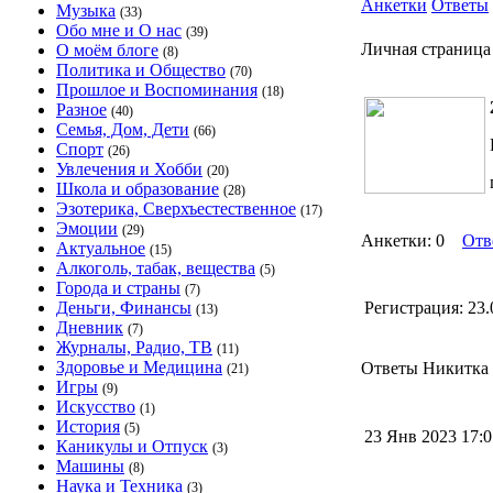
Анкетки
Ответы
Музыка
(33)
Обо мне и О нас
(39)
Личная страница
О моём блоге
(8)
Политика и Общество
(70)
Прошлое и Воспоминания
(18)
Разное
(40)
Семья, Дом, Дети
(66)
Спорт
(26)
Увлечения и Хобби
(20)
Школа и образование
(28)
Эзотерика, Сверхъестественное
(17)
Эмоции
(29)
Анкетки: 0
Отв
Актуальное
(15)
Алкоголь, табак, вещества
(5)
Города и страны
(7)
Деньги, Финансы
Регистрация:
23.
(13)
Дневник
(7)
Журналы, Радио, ТВ
(11)
Здоровье и Медицина
Ответы Никитка -
(21)
Игры
(9)
Искусство
(1)
История
(5)
23 Янв 2023 17:
Каникулы и Отпуск
(3)
Машины
(8)
Наука и Техника
(3)