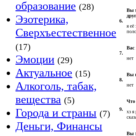
образование
(28)
Вы 
Эзотерика,
дру
6.
я её
Сверхъестественное
поло
(17)
Вас
7.
Эмоции
(29)
нет
Актуальное
(15)
Вы 
8.
Алкоголь, табак,
нет
вещества
(5)
Что
Города и страны
9.
(7)
хз я
сказ
Деньги, Финансы
Вы 