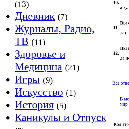
(13)
10.
а ху
Дневник
(7)
Вы 
Журналы, Радио,
11.
да)
ТВ
(11)
Вы 
Здоровье и
12.
да н
Медицина
(21)
Игры
(9)
Все отве
Искусство
(1)
В м
История
(5)
мир
Каникулы и Отпуск
Код это