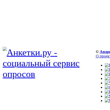
©
Андр
О проек