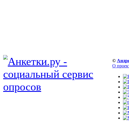
©
Андр
О проек