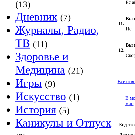
(13)
Ес а
Дневник
(7)
Вы 
11.
Журналы, Радио,
Не
ТВ
(11)
Вы 
12.
Здоровье и
Скор
Медицина
(21)
Игры
(9)
Все отве
Искусство
(1)
В м
мир
История
(5)
Каникулы и Отпуск
Код это
Для пол