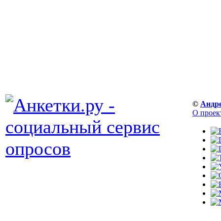
©
Андр
О проек