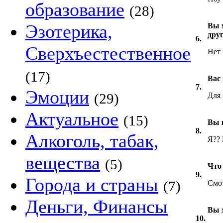
образование
(28)
Эзотерика,
Вы 
дру
6.
Сверхъестественное
Нет 
(17)
Вас
7.
Эмоции
(29)
Для
Актуальное
(15)
Вы 
8.
Алкоголь, табак,
Я?? 
вещества
(5)
Что
9.
Города и страны
(7)
Смот
Деньги, Финансы
Вы 
10.