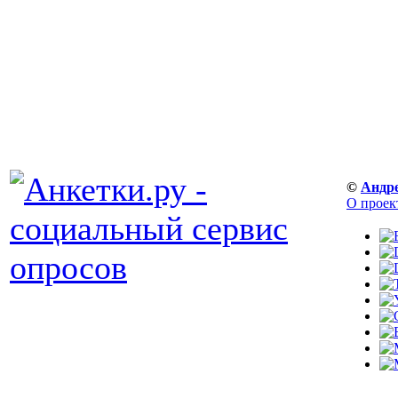
©
Андр
О проек