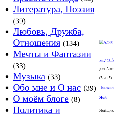
Литература, Поэзия
(39)
Любовь, Дружба,
Отношения
(134)
Мечты и Фантазии
←
для А
(33)
для Ал
Музыка
(33)
(5 из 5)
Обо мне и О нас
(39)
Вансян
О моём блоге
(8)
Яой
Политика и
Яойщик 