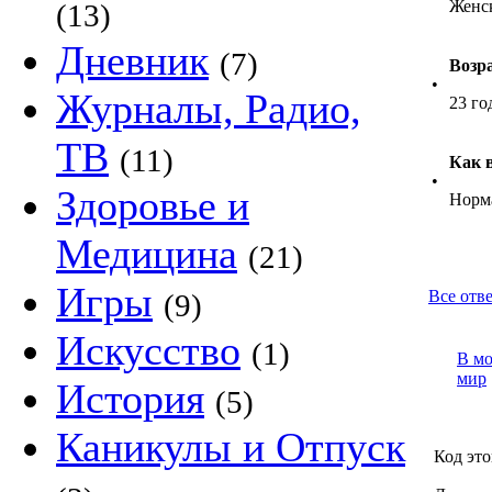
Женс
(13)
Дневник
(7)
Возр
•
Журналы, Радио,
23 го
ТВ
(11)
Как 
•
Здоровье и
Норм
Медицина
(21)
Игры
Все отве
(9)
Искусство
(1)
В м
мир
История
(5)
Каникулы и Отпуск
Код это