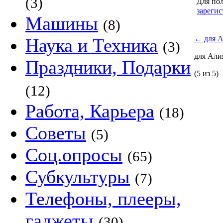
(3)
Для пол
зарегис
Машины
(8)
←
для А
Наука и Техника
(3)
для Ал
Праздники, Подарки
(5 из 5)
(12)
Работа, Карьера
(18)
Советы
(5)
Соц.опросы
(65)
Субкультуры
(7)
Телефоны, плееры,
гаджеты
(30)