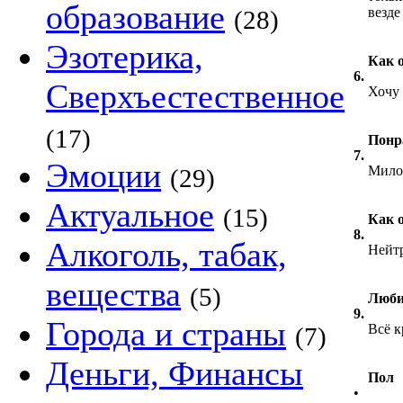
образование
везде
(28)
Эзотерика,
Как 
6.
Сверхъестественное
Хочу 
(17)
Понра
7.
Эмоции
Мило,
(29)
Актуальное
(15)
Как 
8.
Алкоголь, табак,
Нейт
вещества
(5)
Люби
9.
Города и страны
Всё к
(7)
Деньги, Финансы
Пол
•