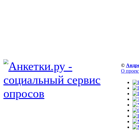
©
Андр
О проек