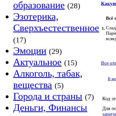
образование
Какую
(28)
Эзотерика,
Всё 
Сверхъестественное
Слад
1.
Парн
(17)
всяк
Эмоции
(29)
Актуальное
(15)
Все отв
Алкоголь, табак,
В м
вещества
(5)
Города и страны
(7)
Код эт
Деньги, Финансы
Для п
зареги