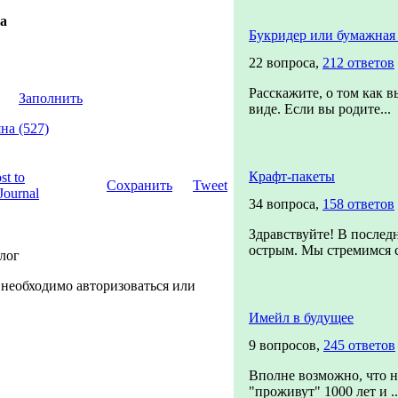
а
Букридер или бумажная 
22 вопроса,
212 ответов
Расскажите, о том как 
Заполнить
виде. Если вы родите...
на (527)
Крафт-пакеты
Сохранить
Tweet
34 вопроса,
158 ответов
Здравствуйте! В последн
острым. Мы стремимся с
блог
 необходимо авторизоваться или
Имейл в будущее
9 вопросов,
245 ответов
Вполне возможно, что н
"проживут" 1000 лет и ..