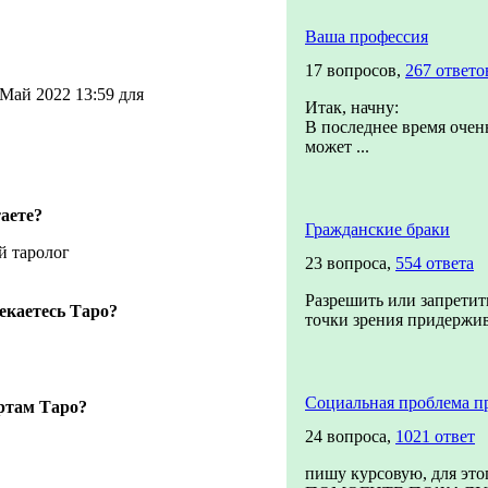
Ваша профессия
17 вопросов,
267 ответо
Май 2022 13:59 для
Итак, начну:
В последнее время очень
может ...
аете?
Гражданские браки
й таролог
23 вопроса,
554 ответа
Разрешить или запретить
екаетесь Таро?
точки зрения придержив
Социальная проблема п
ртам Таро?
24 вопроса,
1021 ответ
пишу курсовую, для это