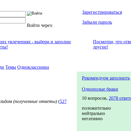
Зарегистрироваться
Забыли пароль
Войти через:
воих увлечениях - выбери и заполни
Посмотри, что отв
еты!
другие!
ди
Темы
Одноклассники
Рекомендуем заполнить
Однополые браки
10 вопросов,
2078 ответ
льбом
(полученные ответы)
(
527
положительно
нейтрально
негативно