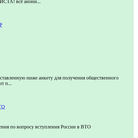
А! всё анони...
Р
дставленную ниже анкету для получения общественного
т п...
ТО
ения по вопросу вступления России в ВТО