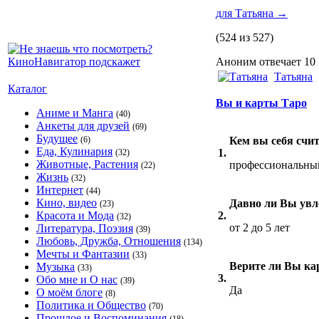
для Татьяна
→
(524 из 527)
Аноним отвечает 10 
Татьяна
Каталог
Вы и карты Таро
Аниме и Манга
(40)
Анкеты для друзей
(69)
Будущее
(6)
Кем вы себя счит
Еда, Кулинария
1.
(32)
Животные, Растения
профессиональны
(22)
Жизнь
(32)
Интернет
(44)
Кино, видео
Давно ли Вы увл
(23)
Красота и Мода
2.
(32)
от 2 до 5 лет
Литература, Поэзия
(39)
Любовь, Дружба, Отношения
(134)
Мечты и Фантазии
(33)
Верите ли Вы ка
Музыка
(33)
3.
Обо мне и О нас
(39)
Да
О моём блоге
(8)
Политика и Общество
(70)
Прошлое и Воспоминания