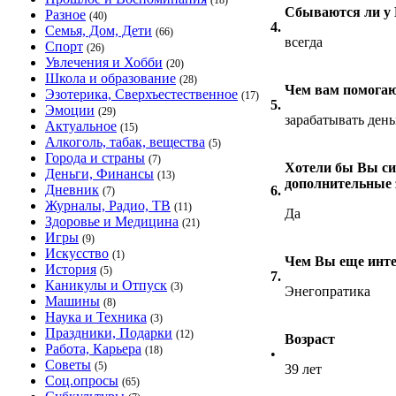
(18)
Сбываются ли у 
Разное
(40)
4.
Семья, Дом, Дети
(66)
всегда
Спорт
(26)
Увлечения и Хобби
(20)
Школа и образование
(28)
Чем вам помогаю
Эзотерика, Сверхъестественное
(17)
5.
Эмоции
(29)
зарабатывать ден
Актуальное
(15)
Алкоголь, табак, вещества
(5)
Города и страны
(7)
Хотели бы Вы си
Деньги, Финансы
(13)
дополнительные 
Дневник
6.
(7)
Журналы, Радио, ТВ
(11)
Да
Здоровье и Медицина
(21)
Игры
(9)
Искусство
(1)
Чем Вы еще инте
История
(5)
7.
Каникулы и Отпуск
(3)
Энегопратика
Машины
(8)
Наука и Техника
(3)
Праздники, Подарки
(12)
Возраст
Работа, Карьера
(18)
•
Советы
(5)
39 лет
Соц.опросы
(65)