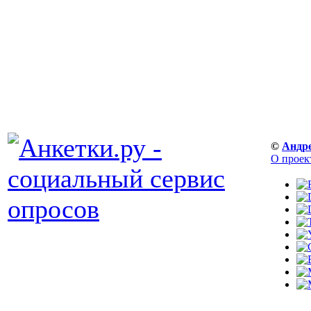
©
Андр
О проек