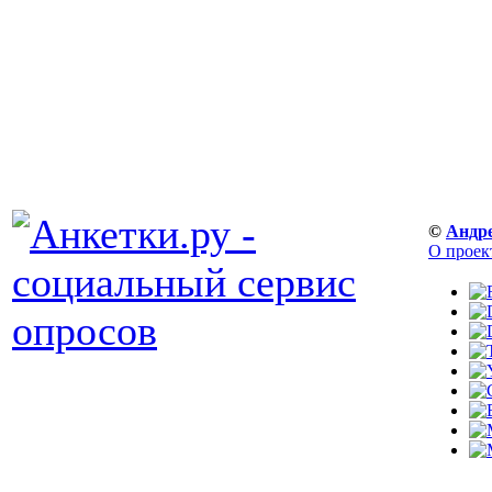
©
Андр
О проек