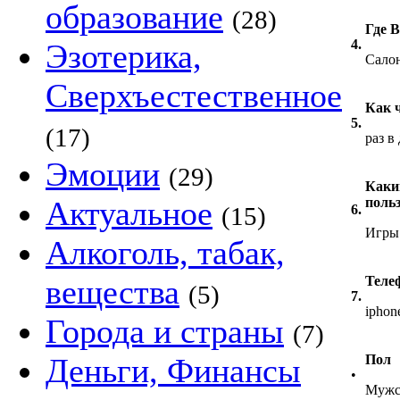
образование
(28)
Где 
4.
Эзотерика,
Салон
Сверхъестественное
Как 
5.
(17)
раз в
Эмоции
(29)
Каки
Актуальное
польз
(15)
6.
Игры
Алкоголь, табак,
вещества
Теле
(5)
7.
iphon
Города и страны
(7)
Деньги, Финансы
Пол
•
Мужс