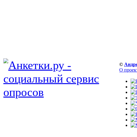
©
Андр
О проек