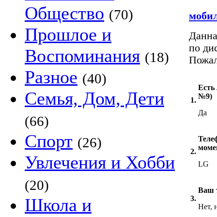
Общество
(70)
моби
Прошлое и
Данна
по ди
Воспоминания
(18)
Пожал
Разное
(40)
Есть 
Семья, Дом, Дети
№9)
1.
Да
(66)
Спорт
(26)
Теле
моме
2.
Увлечения и Хобби
LG
(20)
Ваш 
3.
Школа и
Нет, 